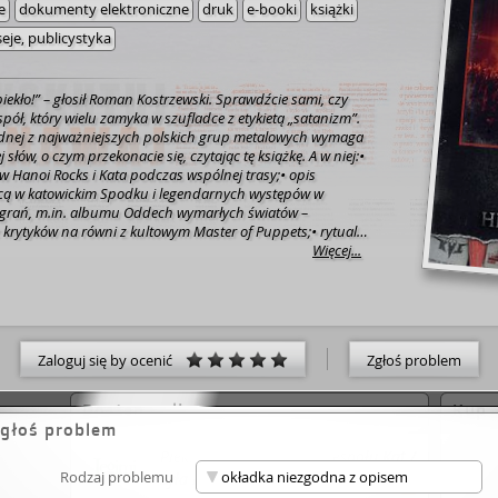
e
dokumenty elektroniczne
druk
e-booki
książki
seje, publicystyka
piekło!” – głosił Roman Kostrzewski. Sprawdźcie sami, czy
spół, który wielu zamyka w szufladce z etykietą „satanizm”.
jednej z najważniejszych polskich grup metalowych wymaga
j słów, o czym przekonacie się, czytając tę książkę. A w niej:•
 Hanoi Rocks i Kata podczas wspólnej trasy;• opis
icą w katowickim Spodku i legendarnych występów w
nagrań, m.in. albumu
Oddech wymarłych światów
–
 krytyków na równi z kultowym
Master of Puppets
;• rytualne
a przed zarzutami;• analiza ostatecznego rozłamu w 2004
Więcej...
zabierze Was w podróż po czterech dekadach wzlotów i
ędzie to opowieść o sukcesie i uwielbieniu fanów, ale też o
cjach i porażkach; o zaklinaniu szarej rzeczywistości PRL-u
m; o walce i napięciach pomiędzy Katem a TSA; o
przeciwstawianiu się zakłamaniu Kościoła; o muzycznym
Zaloguj się by ocenić
Zgłoś problem
raz o konflikcie, którego nie złagodziła nawet śmierć.
szości członków Kata, ich rodzin, (nie)przyjaciół, byłych
 znanych postaci ze środowiska muzycznego. Z tych
Dostęp online
Kup
ię obraz zespołu, który miał wszelkie atuty potrzebne do
głoś problem
tową karierę. Zespołu, który na przestrzeni 40 lat
Piekło i metal. Historia zespołu Kat /
li niebanalni muzycy, mający odwagę grać iście piekielne
nie silne osobowości, które – niestety – nie zawsze potrafiły
Rodzaj problemu
Żyła Mateusz / Wydawnictwo SQN :
onad wszystkim.