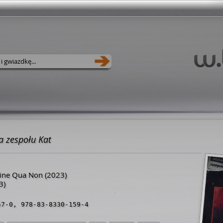
ia zespołu Kat
ine Qua Non
(2023)
3)
57-0
,
978-83-8330-159-4