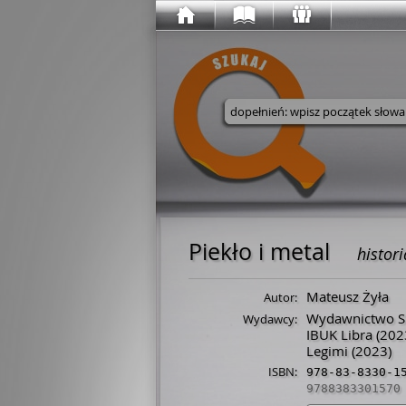
Wyszukaj w serwisie
Piekło i metal
histor
Mateusz Żyła
Autor:
Wydawnictwo S
Wydawcy:
IBUK Libra
(202
Legimi
(2023)
ISBN:
978-83-8330-1
9788383301570