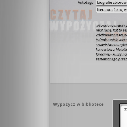
Autotagi:
biografie zbiorow
literatura faktu, e
„Prawda to metal i 
miał rację.
Kat to ze
Zdefiniowanie tej 
jednak o wiele więce
szaleństwa muzyków
koncertów z Metall
Jarocinie;• kulisy 
zestawianego przez
morderstwo i obron
roku.
Mateusz Żyła 
upadków zespołu – b
niespełnionych ambi
diabolicznym tańce
bezkompromisowym 
porozumieniu dusz o
Autor dotarł do więk
menedżerów i wielu
Wypożycz w bibliotece
opowieści wyłania s
Z
tego, by zrobić świa
działalności tworzy
dźwięki, a jednocześ
postawić muzykę p