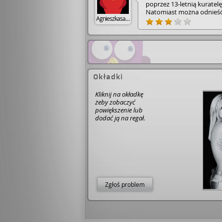
poprzez 13-letnią kuratel
Natomiast można odnieść 
Agnieszkasaracyn
nastolatki, a nie wyznania 
Okładki
Kliknij na okładkę
żeby zobaczyć
powiększenie lub
dodać ją na regał.
Zgłoś problem