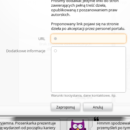
Prosimy dodawać jedynie linki do stron
Dostęp online
Kup
zawierających pełną treść dzieła,
opublikowaną z poszanowaniem praw
autorskich.
Proponowany link pojawi się na stronie
dzieła po akceptacji przez personel portalu.
URL
Brak zasobów elektronicznych
dla wybranego dzieła.
Dodatkowe informacje
Warunki korzystania, dane kontaktowe, itp.
Dodaj link
Zaproponuj
Anuluj
rzyjemna. Piosenkarka prezentuje
Hmmm spodziewałam
sję wydarzeń od początku kariery
przemyśleń po tym 