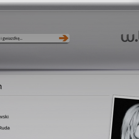
m
wski
-Ruda