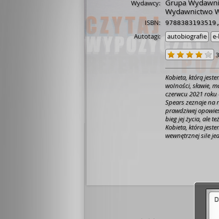
Grupa Wydawni
Wydawcy:
Wydawnictwo W
ISBN:
9788383193519
Autotagi:
autobiografie
e-
3
Kobieta, którą jest
woIności, sławie, m
czerwcu 2021 roku c
Spears zeznaje na r
prawdziwej opowieśc
bieg jej życia, ale 
Kobieta, która jest
wewnętrznej siIe je
Niezwykle szczere 
światło na wielką mo
kobieta sama opowi
Wreszcie.
D