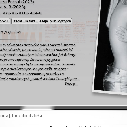
cza Foksal
(2023)
. A. B
(2023)
,
978-83-8318-409-8
booki
literatura faktu, eseje, publicystyka
.8
(
5 głosów
)
em to odważna i niezwykle poruszająca historia o
acierzyństwie, przetrwaniu, wierze i nadziei. W
ały świat z zapartym tchem słuchał, jak Britney
ozprawie sądowej. Znaczenie jej głosu -
i o niej samej - było niezaprzeczaIne. Zmieniło
też życia niezliczonych innych osób. Książka "
em " opowiada o niesamowitej podróży i o
dnej z największych gwiazd w historii muzyki pop.
i dowcipnie napisane wspomnienia Spears rzucają
Więcej...
c muzyki i miłości- i pokazują jak ważne jest, by
edziała własną historię, na własnych zasadach.
odaj link do dzieła
Zaloguj się by ocenić
Zgłoś problem