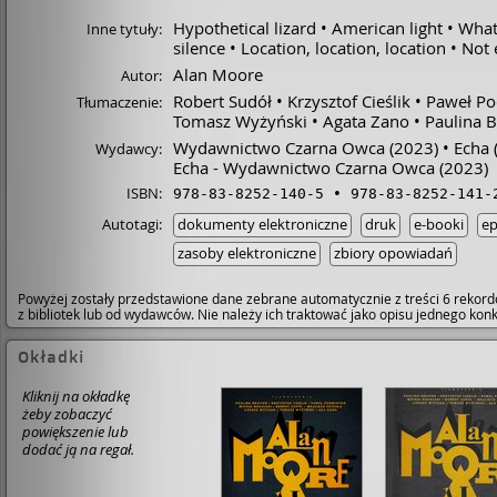
Hypothetical lizard
American light
What
Inne tytuły:
silence
Location, location, location
Not 
Alan Moore
Autor:
Robert Sudół
Krzysztof Cieślik
Paweł P
Tłumaczenie:
Tomasz Wyżyński
Agata Zano
Paulina B
Wydawnictwo Czarna Owca
(2023)
Echa
Wydawcy:
Echa - Wydawnictwo Czarna Owca
(2023)
ISBN:
978-83-8252-140-5
978-83-8252-141-
Autotagi:
dokumenty elektroniczne
druk
e-booki
ep
zasoby elektroniczne
zbiory opowiadań
Powyżej zostały przedstawione dane zebrane automatycznie z treści 6 rekord
z bibliotek lub od wydawców. Nie należy ich traktować jako opisu jednego ko
Okładki
Kliknij na okładkę
żeby zobaczyć
powiększenie lub
dodać ją na regał.