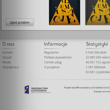
Zgłoś problem
Kontakt
Regulamin
5 544 336 dzieł
Zespół
Polityka prywatności
32 885 049 reko
Media
Cennik usług
46 037 152 egze
Współpraca
O projekcie
2 387 bibliotek
65 991 czytelnik
Projekt współfinansowany ze środków Unii 
Dotacje na inno