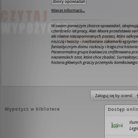
zbiory opowiadań
Więcej informacji...
W swoim pierwszym zbiorze opowiadań, obejmu
czterdzieści lat pracy, Alan Moore przedstawia seri
ale równie niezapomnianych postaci, które odkryw
niszczą i tworzą – niezbadane zakamarki egzystenc
fantastycznym domu rozkoszy i tragiczna historia
Paranormalna grupa badawcza zinfiltrowana prze
nieziemskich istot, które chce zbadać. Surrealisty
historia głównych graczy przemysłu komiksowego 
ostatnich siedemdziesięciu pięciu lat. Pierwsze dni
specjalistka od prawa, która musi posprzątać ten
stworzenia z innego świata, a także przygody mó
i wiele innych.
Iluminacje
to seria błyskotliwych, 
opowieści, które ujawniają pełną moc wyobraźni i 
dogłębną znajomość ludzkiej natury.
Alan Moore
Zaloguj się by ocenić
angielskim pisarzem uznawanym powszechnie za 
najbardziej inspirującego scenarzystę w historii k
Wypożycz w bibliotece
Dostęp onli
nowatorskie dzieła to między innymi
Top 10
,
Prosto
Zagubione dziewczęta
i
Liga Niezwykłych Dżente
także autorem komiksów
Strażnicy
i
V jak Vendett
Ilum
zekranizowane),
Sagi o potworze z bagien, Zabójc
Legi
(uznawanego za jedną z najlepszych opowieści o J
bestsellerowego
Jerusalem
. Wielokrotnie nagradza