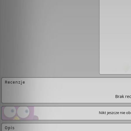
między innymi: British Eagle Awards for Best Comic
1983), Internation Horror Guild Award (1995), Hu
Locus Poll Award (1988), Bram Stoker Award (2000)
Northampton i się z niego do dziś nie wyprowadził
Recenzje
Brak rec
Nikt jeszcze nie o
Opis