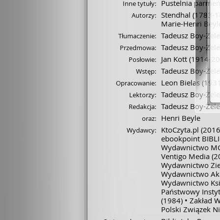
Pustelnia parmeń
Inne tytuły:
Stendhal
(1783-1
Autorzy:
Marie-Henri Beyl
Tadeusz Boy-Żele
Tłumaczenie:
Tadeusz Boy-Żele
Przedmowa:
Jan Kott
(1914-2
Posłowie:
Tadeusz Boy-Żele
Wstęp:
Leon Bielas
(1931
Opracowanie:
Tadeusz Boy-Żele
Lektorzy:
Tadeusz Boy-Żele
Redakcja:
Henri Beyle
oraz:
KtoCzyta.pl
(2016
Wydawcy:
ebookpoint BIBL
Wydawnictwo M
Ventigo Media
(2
Wydawnictwo Zi
Wydawnictwo Aka
Wydawnictwo Ksi
Państwowy Insty
(1984)
Zakład 
Polski Związek N