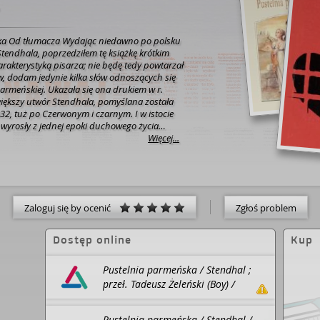
ka Od tłumacza Wydając niedawno po polsku
tendhala, poprzedziłem tę książkę krótkim
rakterystyką pisarza; nie będę tedy powtarzał
w, dodam jedynie kilka słów odnoszących się
armeńskiej. Ukazała się ona drukiem w r.
większy utwór Stendhala, pomyślana została
832, tuż po Czerwonym i czarnym. I w istocie
 wyrosły z jednej epoki duchowego życia
jdujemy w nich wspólności. Wspólność — ale
Więcej...
 na pozór znajdujemy się w zupełnie innym
a, tu Włochy; tam bohaterem powieści jest
tu spieszczony arystokrata... Mimo to
a jest — przy pozorach suchego obiektywizmu
ż znów trzeba nam w nim samym poszukać
Zaloguj się by ocenić
Zgłoś problem
Pustelni parmeńskiej. Przypomnijmy go sobie w
 siedemnastoletni chłopak pierwszy raz dosiada
za krewniakiem swym, Daru, podążyć do Włoch
Dostęp online
Kup
go. Młody Beyle dostaje się do Mediolanu, a
 upojeń, które znalazł na ziemi włoskiej, jako
Pustelnia parmeńska / Stendhal ;
sek wspaniałego rapsodu, który się tam
, iż w trzydzieści lat później wspomnienie ich
przeł. Tadeusz Żeleński (Boy) /
dyktować karty rozpoczynające Pustelnię
Wydawnictwo MG : ebookpoint
najgorętszych, najbardziej świeżych, jakie
BIBLIO, 2020.
Pustelnia parmeńska / Stendhal /