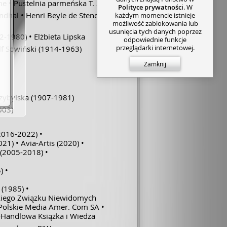
me
Pustelnia parmeńska T. 2
Polityce prywatności
. W
endhal
Henri Beyle de Stendhal
każdym momencie istnieje
możliwość zablokowania lub
usunięcia tych danych poprzez
2-1980)
Elżbieta Lipska
odpowiednie funkcje
przeglądarki internetowej.
f Sowiński
(1914-1963)
Zamknij
zybylska
(1907-1981)
003)
2016-2022)
021)
Avia-Artis
(2020)
(2005-2018)
)
(1985)
kiego Związku Niewidomych
Polskie Media Amer. Com SA
-Handlowa Książka i Wiedza