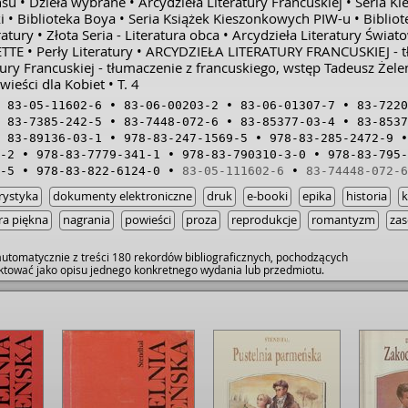
nsu
Dzieła wybrane
Arcydzieła Literatury Francuskiej
Seria K
i
Biblioteka Boya
Seria Książek Kieszonkowych PIW-u
Bibliot
ratury
Złota Seria - Literatura obca
Arcydzieła Literatury Świat
ETTE
Perły Literatury
ARCYDZIEŁA LITERATURY FRANCUSKIEJ - tł. 
tury Francuskiej - tłumaczenie z francuskiego, wstęp Tadeusz Żele
wieści dla Kobiet
T. 4
83-05-11602-6
83-06-00203-2
83-06-01307-7
83-7220
83-7385-242-5
83-7448-072-6
83-85377-03-4
83-8537
83-89136-03-1
978-83-247-1569-5
978-83-285-2472-9
-2
978-83-7779-341-1
978-83-790310-3-0
978-83-795-
-5
978-83-822-6124-0
83-05-111602-6
83-74448-072-6
rystyka
dokumenty elektroniczne
druk
e-booki
epika
historia
ura piękna
nagrania
powieści
proza
reprodukcje
romantyzm
zas
utomatycznie z treści 180 rekordów bibliograficznych, pochodzących
raktować jako opisu jednego konkretnego wydania lub przedmiotu.