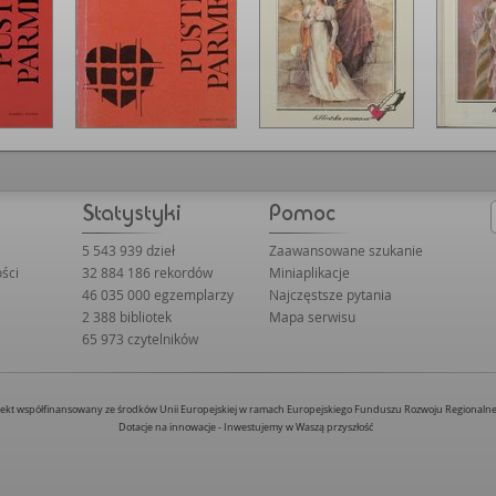
5 543 939 dzieł
Zaawansowane szukanie
ści
32 884 186 rekordów
Miniaplikacje
46 035 000 egzemplarzy
Najczęstsze pytania
2 388 bibliotek
Mapa serwisu
65 973 czytelników
jekt współfinansowany ze środków Unii Europejskiej w ramach Europejskiego Funduszu Rozwoju Regionaln
Dotacje na innowacje - Inwestujemy w Waszą przyszłość