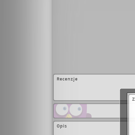
kiedy wyszły spod jeg
Grenoble Zm. 23 ma
Czerwone i czarne, 
Pamiętnik egotysty 
francuski doby rom
łączących wątki ps
szkiców z zakresu his
Napoleona I aż do
pamięci Cesarza Fr
ich kulturą, napisał
malarstwa we Włosz
Florencji), a na sw
,,Mediolańczykiem"
Nowoczesna Polska,
Lektury to bibliote
Ministerstwa Edukac
Recenzje
tysięcy utworów, w 
użytku przez MEN, k
Wszystkie dzieła s
przypisami oraz m
Z
Opis