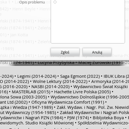
ska 1
Lamiel
T.II
Pustelnia parmeńska. La Chartreuse de Par
Opis problemu
ebookpoint BIBLIO, 2021.
842)
Henri Beyle
Henri pseud Stendhal Beyle
Henri Beyle St
Pustelnia parmeńska / Stendhal /
e
KtoCzyta.pl : Legimi, 2024.
ński
(1874-1941)
Henri Beyle
Żeleński
Julian Rogoziński
(191
ński
(1874-1941)
Żeleński
Maciej Żurowski
(1915-2003)
Adol
Pustelnia parmeńska / Stendhal ;
001)
Jan Kotta
przeł. Tadeusz Boy-Żeleński / Ventigo
ński
(1874-1941)
Żeleński
Media : ebookpoint BIBLIO, 2016.
-1989)
Pustelnia parmeńska / Stendhal /
Zgłoś
Anuluj
ński
(1874-1941)
Lucyna Przybylska
Lucyna Niedziałkówna-Pr
Wolne Lektury : Legimi, 2022.
ński
(1874-1941)
Lucyna Przybylska
Maciej Żurowski
(1915-2
-2024)
Legimi
(2014-2024)
Saga Egmont
(2022)
IBUK Libra
(
IO
(2014-2022)
Wolne Lektury
(2014-2022)
Armoryka
(2014-2
G
(2016-2020)
NASBI
(2014-2020)
Wydawnictwo Świat Książki
016)
MASTERLAB
(2015)
Hachette Livre Polska
(2005)
elona Sowa
(2003-2005)
Wydawnictwo Dolnośląskie
(1996-2005
nt Ltd
(2002)
Oficyna Wydawnicza Comfort
(1991)
ążka i Wiedza
(1947-1989)
Zakł. Wydaw. i Nagr. Pol. Zw. Niewid
tut Wydawniczy
(1954-1985)
Zakład Wydawnictw i Nagrań Pols
Wydawnictw i Nagrań PZN
(1984)
PJW
(1974)
Bibljoteka Boya
iewidomych. Studio Książki Mówionej
Spółdzielnia Wydawniczo