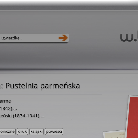
a
:
Pustelnia parmeńska
Parme
1842
)
...
leński
(
1874
-
1941
)
...
roniczne
druk
książki
powieści