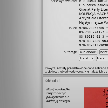
Biblioteka Roma
Serie wydawnicze:
Biblioteka Jaskółk
Granat Perły Lite
KOLEKCJA HACH
Arcydzieła Litera
Najsłynniejsze Po
ISBN:
9788728367780
83-7385-241-7
83-89136-02-3
978-83-7389-903
978-83-813-9038
Autotagi:
audiobooki
belet
literatura
literat
Powyżej zostały przedstawione dane zebrane a
z bibliotek lub od wydawców. Nie należy ich t
Okładki
Kliknij na okładkę
żeby zobaczyć
powiększenie lub
dodać ją na regał.