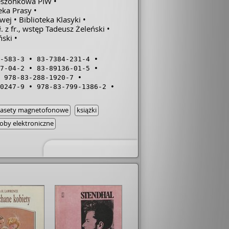
ieszonkowa PIW
eka Prasy
owej
Biblioteka Klasyki
z fr., wstęp Tadeusz Żeleński
ński
-583-3
83-7384-231-4
7-04-2
83-89136-01-5
978-83-288-1920-7
0247-9
978-83-799-1386-2
kasety magnetofonowe
książki
oby elektroniczne