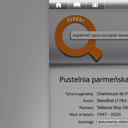
Wyszukaj w serwisie
Pustelnia parmeńsk
Chartreuse de 
Tytuł oryginalny:
Stendhal
(
1783
-
Autor:
Tadeusz Boy-Że
Tłumacz:
1947 - 2024
Wyd. w latach:
Autotagi:
dokumenty elekt