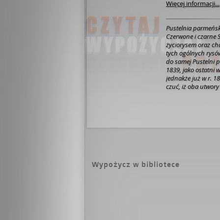
Więcej informacji...
Pustelnia parmeńs
Czerwone i czarne S
życiorysem oraz cha
tych ogólnych rysó
do samej Pustelni p
1839, jako ostatni 
jednakże już w r. 1
czuć, iż oba utwory
pisarza, tyle odna
raczej wewnętrzna;
świecie. Tam Francj
ambitny plebejusz, 
twórczość Stendhal
— tak osobista, i
komentarza do tej 
r. 1800, kiedy jako
konia, aby w ślad 
Wypożycz w bibliotece
za armią Bonaparte
siła tych pierwszych
jedna z żywych gło
rozgrywał, jest taka
starczy, aby mu po
parmeńską, jedne z 