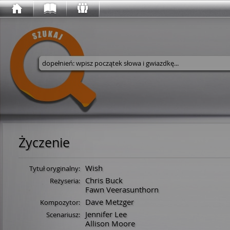
Wyszukaj w serwisie
Życzenie
Wish
Tytuł oryginalny:
Chris Buck
Reżyseria:
Fawn Veerasunthorn
Dave Metzger
Kompozytor:
Jennifer Lee
Scenariusz:
Allison Moore