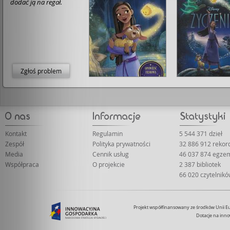
dodać ją na regał.
Zgłoś problem
Kontakt
Regulamin
5 544 371 dzieł
Zespół
Polityka prywatności
32 886 912 reko
Media
Cennik usług
46 037 874 egze
Współpraca
O projekcie
2 387 bibliotek
66 020 czytelnik
Projekt współfinansowany ze środków Unii 
Dotacje na inno