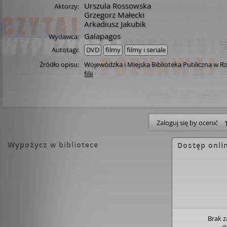
Urszula Rossowska
Aktorzy:
Grzegorz Małecki
Arkadiusz Jakubik
Galapagos
Wydawca:
Autotagi:
DVD
filmy
filmy i seriale
Źródło opisu:
Wojewódzka i Miejska Biblioteka Publiczna w R
filii
Zaloguj się by ocenić
Wypożycz w bibliotece
Dostęp onli
Brak 