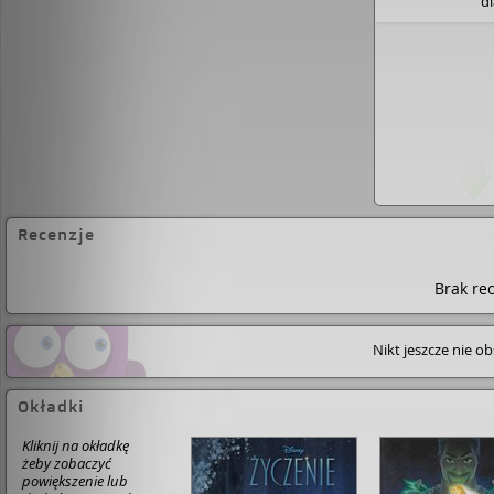
d
Recenzje
Brak rec
Nikt jeszcze nie o
Okładki
Kliknij na okładkę
żeby zobaczyć
powiększenie lub