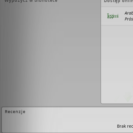
Wypożycz w bibliotece
Dostęp onli
Hamasem. Rzeź izraelskiej ludności cywiln
terrorystów skutkuje odwetem na mieszkań
Arab
XXI w. bierze się zakładników i używa kobie
Prós
żywych tarcz. Nie chce się w to wierzyć! Jak 
okrucieństwo i jak zgubna nienawiść, a prz
miłość i przywiązanie. Ten tom, jak wszyst
czytać samodzielnie, bo każdy stanowi zam
Tanya Valko
to pseudonim absolwentki Un
Jagiellońskiego. Była nauczycielką w Szkole 
następnie przez prawie 20 lat asystentką
Mieszkała w Libii i Arabii Saudyjskiej oraz 
ponad 25 latach na obczyźnie w 2018 roku
życie dyplomatyczne i wróciła do Polski.
Recenzje
Brak rec