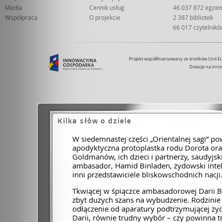
Media
Cennik usług
46 037 872 egze
Współpraca
O projekcie
2 387 bibliotek
66 017 czytelnik
Projekt współfinansowany ze środków Unii 
Dotacje na inno
Kilka słów o dziele
W siedemnastej części „Orientalnej sagi” p
apodyktyczna protoplastka rodu Dorota oraz
Goldmanów, ich dzieci i partnerzy, saudyjski
ambasador, Hamid Binladen, żydowski inte
inni przedstawiciele bliskowschodnich nacji
Tkwiącej w śpiączce ambasadorowej Darii Bi
zbyt dużych szans na wybudzenie. Rodzinie 
odłączenie od aparatury podtrzymującej życ
Darii, równie trudny wybór – czy powinna 