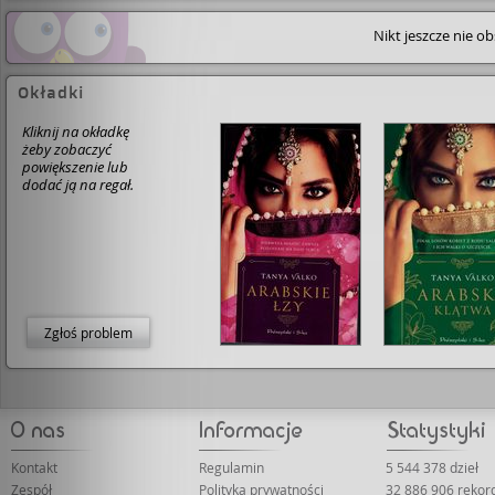
Nikt jeszcze nie o
Okładki
Kliknij na okładkę
żeby zobaczyć
powiększenie lub
dodać ją na regał.
Zgłoś problem
Kontakt
Regulamin
5 544 378 dzieł
Zespół
Polityka prywatności
32 886 906 reko