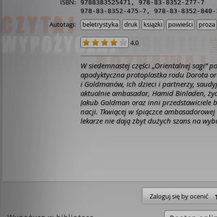
ISBN:
9788383525471
,
978-83-8352-277-7
978-83-8352-475-7
,
978-83-8352-840-
Autotagi:
beletrystyka
druk
książki
powieści
proza
4.0
W siedemnastej części „Orientalnej sagi” 
apodyktyczna protoplastka rodu Dorota or
i Goldmanów, ich dzieci i partnerzy, saudyj
aktualnie ambasador, Hamid Binladen, żyd
Jakub Goldman oraz inni przedstawiciele 
nacji.
Tkwiącej w śpiączce ambasadorowej 
lekarze nie dają zbyt dużych szans na wyb
pozostaje podjęcie brzemiennej w skutki de
aparatury podtrzymującej życie albo eksp
terapia. Przed Marysią, siostrą Darii, równ
czy powinna trwać w nieudanym związku z
wrócić do miłości swojego życia? W izrael
tyglu balansuje Nadia Binladenówna. W j
tym razem i czy uda się jej wyjść z niego su
Adil odkryje swoją orientację, ale czy przyn
Zaloguj się by ocenić
szczęście?
Tę wstrząsającą historię napisał
Spokojni bohaterowie zostają wplątani w w