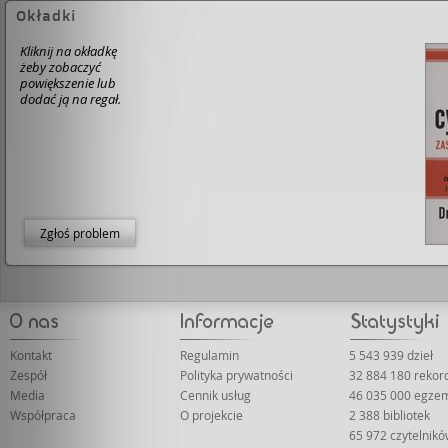
Okładki
Kliknij na okładkę
żeby zobaczyć
powiększenie lub
dodać ją na regał.
Zgłoś problem
Kontakt
Regulamin
5 543 939 dzieł
Zespół
Polityka prywatności
32 884 180 reko
Media
Cennik usług
46 035 000 egze
Współpraca
O projekcie
2 388 bibliotek
65 972 czytelnik