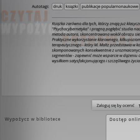
Autotagi:
druk
książki
publikacje popularnonaukowe
Książka zarówno dla tych, którzy znają już klasyc
"Psychocybernetyka" i pragną pogłębić studia nad 
metoda autora, skoncentrowana wokół obrazu siebi
Praktyczne wykorzystanie klarownego, kilkupozi
terapeutycznego - który M. Maltz przedstawia w ko
skomponowanych konsekwentnie z urozmaiconyc
segmentów - zapewnić może wsparcie w dążeniu
wysiłkiem satysfakcjonującego i szczęśliwego życia
Zaloguj się by ocenić
Wypożycz w bibliotece
Dostęp onli