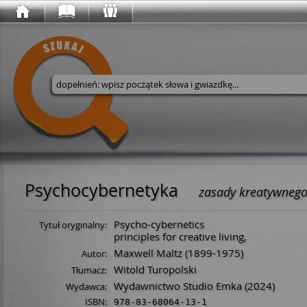
Wyszukaj w serwisie
Psychocybernetyka
zasady kreatywnego
Psycho-cybernetics
Tytuł oryginalny:
principles for creative living,
Maxwell Maltz
(
1899
-
1975
)
Autor:
Witold Turopolski
Tłumacz:
Wydawnictwo Studio Emka
(2024)
Wydawca:
ISBN:
978-83-68064-13-1