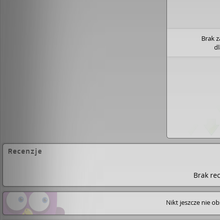
Brak 
d
Recenzje
Brak rec
Nikt jeszcze nie o