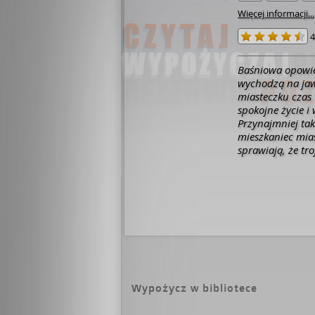
Więcej informacji...
4
Baśniowa opowie
wychodzą na jaw 
miasteczku czas 
spokojne życie i
Przynajmniej tak
mieszkaniec mias
sprawiają, że tr
majątku zmarłeg
historię miłości 
wszyscy zaczyna
uważanego przez 
wcześniej poznać 
burzliwa... Jaki
zaniedbany ogró
Wypożycz w bibliotece