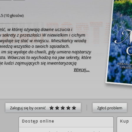
.5
(
10 głosów
)
ść, w której ożywają dawne uczucia i
sekrety z przeszłości W niewielkim i cichym
wydaje się stać w miejscu. Mieszkańcy wiodą
 wiedzą wszystko o swoich sąsiadach.
 im się wydaje do chwili, gdy umiera najstarszy
ta. Wówczas to wychodzą na jaw sekrety, które
oje ludzi zajmujących się inwentaryzacją
o rozpoczyna śledztwo i odkrywa niezwykłą
Więcej...
sprzed prawie stu lat. Dzięki temu odkryciu
ją zupełnie inaczej postrzegać mężczyznę
nich za dziwaka i żałują, że nie próbowali
jego przeszłości, która okazuje się intrygująca i
e tajemnice skrywa w sobie stary dom i jego
d [nota wydawcy].
Zaloguj się by ocenić
Zgłoś problem
Dostęp online
Kup