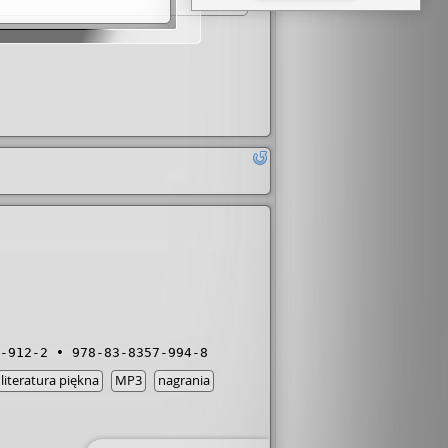
próbuje się nawet do niego odezwać ani
zień dobry. Każdy uważają go za starego
rzezywając go Trupielcem. Dopiero jego
niezwykła jego historia powoduje, że
ją widzieć w nim zupełnie innego
już za późno i żałują, że nie próbowali
go losów , przecież był on najstarszym
oski, miał ponad 100 lat. Bardzo gorąco
 czyta się ja jednym tchem i nie można
-912-2
978-83-8357-994-8
literatura piękna
MP3
nagrania