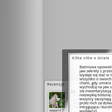
Kilka słów o dziele
Baśniowa opowieść
jaw sekrety z prze
wydaje się stać w 
wszystko o swoich 
chwili, gdy umiera
Recenzje
wychodzą na jaw se
się inwentaryzacj
niezwykłą historię 
Jestem bardzo wymagającą 
wszyscy zaczynają
czytałam z ogromną przyj
przez nich za dziwa
będzie dalej. Każdy rozdzi
intrygująca i burz
"latami dawniejszymi" zach
ewaw1411
wydawcy].
historii.