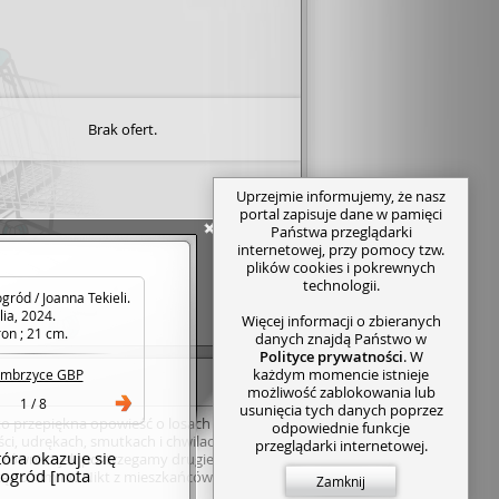
Brak ofert.
Uprzejmie informujemy, że nasz
portal zapisuje dane w pamięci
Państwa przeglądarki
internetowej, przy pomocy tzw.
plików cookies i pokrewnych
technologii.
gród / Joanna Tekieli.
lia, 2024.
Więcej informacji o zbieranych
ron ; 21 cm.
danych znajdą Państwo w
Polityce prywatności
. W
każdym momencie istnieje
mbrzyce GBP
możliwość zablokowania lub
1 / 8
usunięcia tych danych poprzez
 to przepiękna opowieść o losach
odpowiednie funkcje
ości, udrękach, smutkach i chwilach
przeglądarki internetowej.
tóra okazuje się
 również jak postrzegamy drugiego
 ogród [nota
ząc o nim nic Nikt z mieszkańców nawet
Zamknij
 się do swojego sąsiada z tej samej