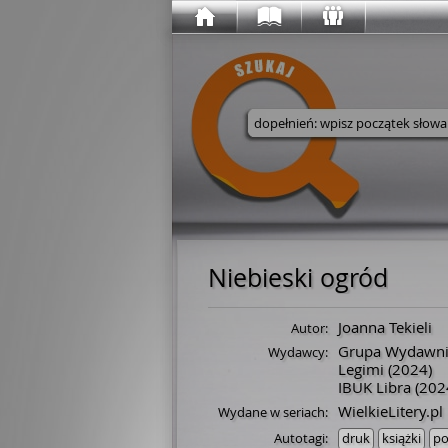
Wyszukaj w serwisie
Niebieski ogród
Joanna Tekieli
Autor:
Grupa Wydawnic
Wydawcy:
Legimi
(2024)
IBUK Libra
(202
WielkieLitery.pl
Wydane w seriach:
Autotagi:
druk
książki
po