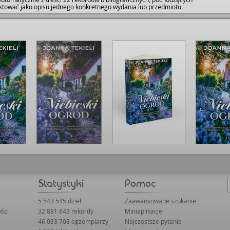
raktować jako opisu jednego konkretnego wydania lub przedmiotu.
5 543 545 dzieł
Zaawansowane szukanie
ści
32 881 843 rekordy
Miniaplikacje
46 033 708 egzemplarzy
Najczęstsze pytania