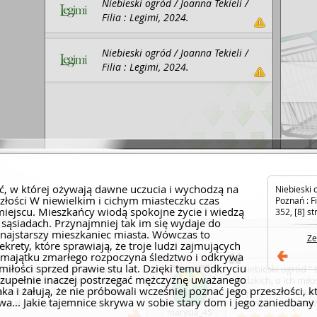
Niebieski ogród / Joanna Tekieli /
Filia : Legimi, 2024.
Niebieski ogród / Joanna Tekieli /
Filia : Legimi, 2024.
, w której ożywają dawne uczucia i wychodzą na
Niebieski o
szłości W niewielkim i cichym miasteczku czas
Poznań : Fi
Dodaj link
miejscu. Mieszkańcy wiodą spokojne życie i wiedzą
352, [8] st
sąsiadach. Przynajmniej tak im się wydaje do
 najstarszy mieszkaniec miasta. Wówczas to
Ze
krety, które sprawiają, że troje ludzi zajmujących
ą majątku zmarłego rozpoczyna śledztwo i odkrywa
miłości sprzed prawie stu lat. Dzięki temu odkryciu
czytelniczką. ALE Tę książkę
: Niebieski ogród "
 zupełnie inaczej postrzegać mężczyznę uważanego
emnością i zaciekawieniem co
ludzkich, o ich mił
ka i żałują, że nie próbowali wcześniej poznać jego przeszłości, k
ał "obecnych lat" na przemian z
pięknych. Pokazuje
liwa... Jakie tajemnice skrywa w sobie stary dom i jego zaniedbany
ęcał do czytania tej pięknej
człowieka nie wied
marysia_45
nie próbuje zbliżyć