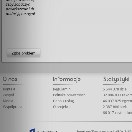
żeby zobaczyć
powiększenie lub
dodać ją na regał.
Zgłoś problem
Kontakt
Regulamin
5 544 378 dzieł
Zespół
Polityka prywatności
32 886 833 rekor
Media
Cennik usług
46 037 825 egze
Współpraca
O projekcie
2 387 bibliotek
66 017 czytelnik
Projekt współfinansowany ze środków Unii 