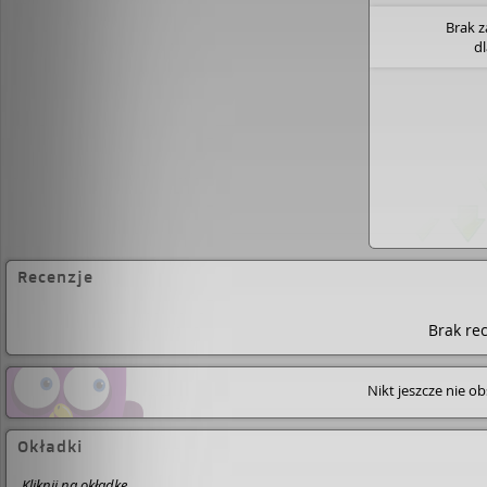
Brak 
d
Recenzje
Brak rec
Nikt jeszcze nie o
Okładki
Kliknij na okładkę