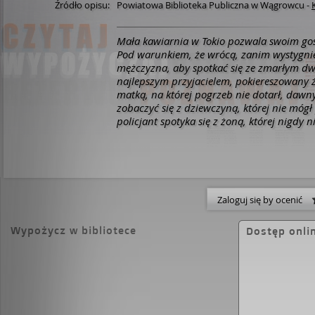
Źródło opisu:
Powiatowa Biblioteka Publiczna w Wągrowcu
-
Mała kawiarnia w Tokio pozwala swoim goś
Pod warunkiem, że wrócą, zanim wystygnie
mężczyzna, aby spotkać się ze zmarłym dw
najlepszym przyjacielem, pokiereszowany 
matką, na której pogrzeb nie dotarł, daw
zobaczyć się z dziewczyną, której nie móg
policjant spotyka się z żoną, której nigdy n
urodzinowego. Wszystko może się wydarzy
warunkami. Najważniejszy: musisz wrócić,
kawa.
Zaloguj się by ocenić
Wypożycz w bibliotece
Dostęp onli