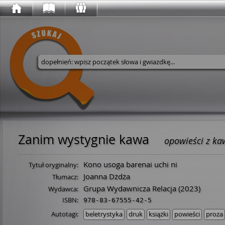
Wyszukaj w serwisie
Zanim wystygnie kawa
opowieści z ka
Kono usoga barenai uchi ni
Tytuł oryginalny:
Joanna Dżdża
Tłumacz:
Grupa Wydawnicza Relacja
(2023)
Wydawca:
ISBN:
978-83-67555-42-5
Autotagi:
beletrystyka
druk
książki
powieści
proza