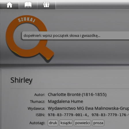
Wyszukaj w serwisie
Shirley
Charlotte Brontë
(
1816
-
1855
)
Autor:
Magdalena Hume
Tłumacz:
Wydawnictwo MG Ewa Malinowska-Grup
Wydawca:
ISBN:
978-83-7779-001-4
,
978-83-7779-176-
Autotagi:
druk
książki
powieści
proza