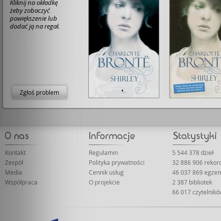
Kliknij na okładkę
żeby zobaczyć
powiększenie lub
dodać ją na regał.
Zgłoś problem
Kontakt
Regulamin
5 544 378 dzieł
Zespół
Polityka prywatności
32 886 906 reko
Media
Cennik usług
46 037 869 egze
Współpraca
O projekcie
2 387 bibliotek
66 017 czytelnik