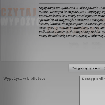
Nigdy dotąd nie wydawana w Polsce powieść Charl
autorki „Dziwnych losów Jane Eyre”. Borykający się
przeciwnościami losu młody przedsiębiorca, Robe
sprowadza do swej fabryki nowoczesne maszyny, 
lokalnej ludności do tego stopnia, że doczekuje s
swoje życie. By ratować podupadający interes, M
poślubienie zamożnej i dumnej Shirley Keeldar, mi
należy do nieśmiałej Caroline, żyjącej w całkowitej
swego stryja. Tymczasem Shirley zakochana jest w
który zajmuje posadę guwernera w rodzinie jej wu
odwzajemnia jej uczucie, ambicja i świadomość p
majątkowej, która ich dzieli nie pozwalają mu się 
„Shirey”, napisana przez Charlotte Brontë zaraz 
losach Jane Eyre”, to pełna pasji opowieść o konflikci
pokoleń, toczącym się wśród wrzosowisk północnej A
niespokojnej epoki wojen napoleońskich. Źródło: 
Zaloguj się by ocenić
Wypożycz w bibliotece
Dostęp onli