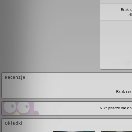
Brak 
d
Recenzje
Brak rec
Nikt jeszcze nie o
Okładki