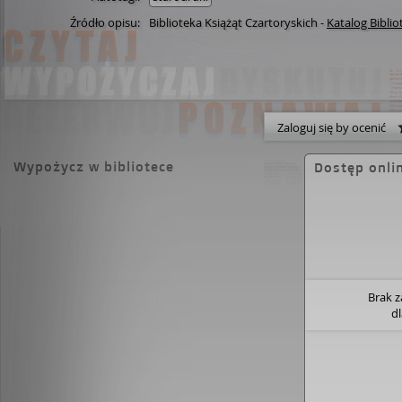
Źródło opisu:
Biblioteka Książąt Czartoryskich
-
Katalog Biblio
Zaloguj się by ocenić
Wypożycz w bibliotece
Dostęp onli
Brak 
d