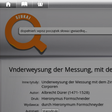
Wyszukaj w serwisie
Underweysung der Messung mit dem Zirck
Inne tytuły:
Corporen
Albrecht Dürer
(
1471
-
1528
)
Autor:
Hieronymus Formschneider
Druk:
durch Hieronymum Formschneyder
Wydawca:
Autotagi:
starodruki