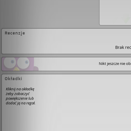
Recenzje
Brak rec
Nikt jeszcze nie o
Okładki
Kliknij na okładkę
żeby zobaczyć
powiększenie lub
dodać ją na regał.