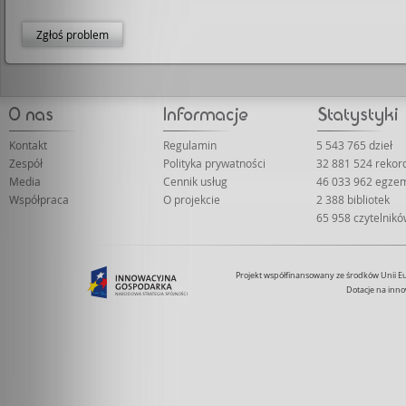
Zgłoś problem
Kontakt
Regulamin
5 543 765 dzieł
Zespół
Polityka prywatności
32 881 524 rekor
Media
Cennik usług
46 033 962 egze
Współpraca
O projekcie
2 388 bibliotek
65 958 czytelnik
Projekt współfinansowany ze środków Unii 
Dotacje na inno