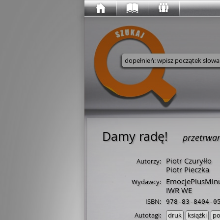
Wyszukaj w serwisie
Damy radę!
przetrwa
Piotr Czuryłło
Autorzy:
Piotr Pieczka
EmocjePlusMin
Wydawcy:
IWR WE
ISBN:
978-83-8404-0
Autotagi:
druk
książki
po