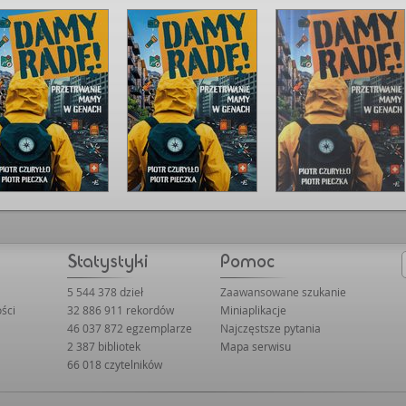
5 544 378 dzieł
Zaawansowane szukanie
ści
32 886 911 rekordów
Miniaplikacje
46 037 872 egzemplarze
Najczęstsze pytania
2 387 bibliotek
Mapa serwisu
66 018 czytelników