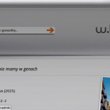
nie mamy w genach
us
(2025)
52-2
radniki