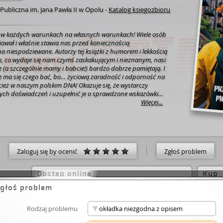
 Publiczna im. Jana Pawła II w Opolu
-
Katalog księgozbioru
ć w każdych warunkach na własnych warunkach! Wiele osób
riował i właśnie stawia nas przed koniecznością
a niespodziewane. Autorzy tej książki z humorem i lekkością
to, co wydaje się nam czymś zaskakującym i nieznanym, nasi
e (a szczególnie mamy i babcie!) bardzo dobrze pamiętają. I
e ma się czego bać, bo… życiową zaradność i odporność na
ież w naszym polskim DNA! Okazuje się, że wystarczy
ych doświadczeń i uzupełnić je o sprawdzone wskazówki
az najnowsze (wcale nie najdroższe!) zdobycze nauki i
Więcej...
tecznie i bez większego wysiłku przygotować siebie, swoją
e otoczenie na wszelki wypadek!
Zaloguj się by ocenić
Zgłoś problem
Dostęp online
Kup
głoś problem
Rodzaj problemu