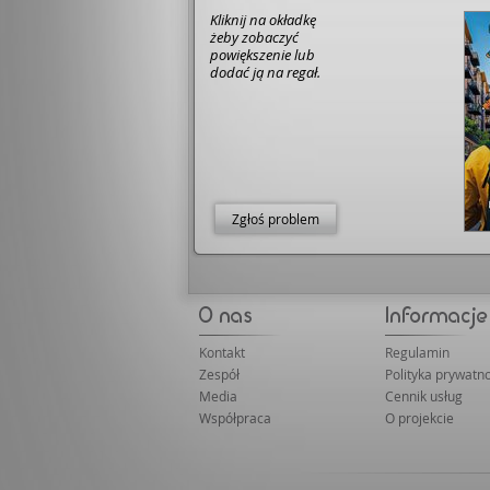
Kliknij na okładkę
żeby zobaczyć
powiększenie lub
dodać ją na regał.
Zgłoś problem
Kontakt
Regulamin
Zespół
Polityka prywatno
Media
Cennik usług
Współpraca
O projekcie