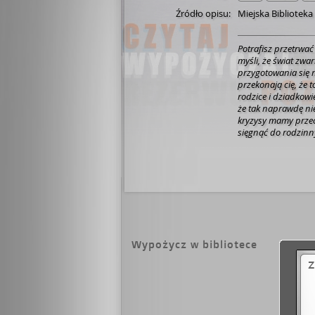
Źródło opisu:
Miejska Biblioteka
Potrafisz przetrwa
myśli, że świat zwa
przygotowania się n
przekonają cię, że 
rodzice i dziadkowi
że tak naprawdę ni
kryzysy mamy przec
sięgnąć do rodzinn
profesjonalistów or
technologii, by sku
rodzinę i najbliższ
Wypożycz w bibliotece
Z