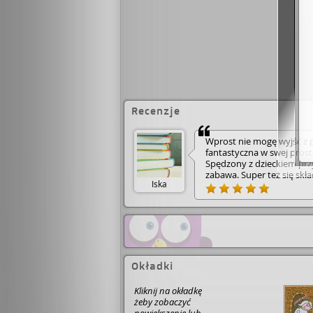
Recenzje
Wprost nie mogę wyjść z 
fantastyczna w swej prost
Spędzony z dzieckiem prz
zabawa. Super też się skł
Iska
Mamoko" występują równie
tej serii. Polecam wszystk
do doskonałej zabawy "baj
Okładki
Kliknij na okładkę
żeby zobaczyć