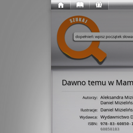
Wyszukaj w serwisie
Dawno temu w Mam
Aleksandra Mizi
Autorzy:
Daniel Mizielińs
Daniel Mizielińs
Ilustracje:
Wydawnictwo Dw
Wydawca:
ISBN:
978-83-60850-
60850183