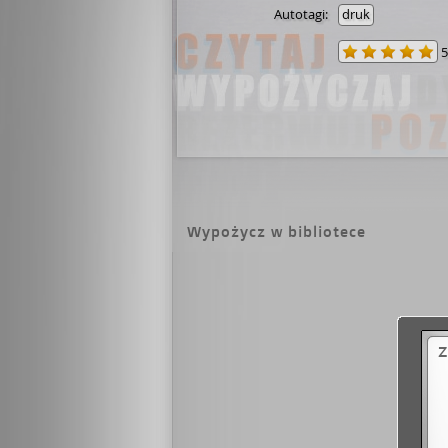
Autotagi:
druk
5
Wypożycz w bibliotece
Z