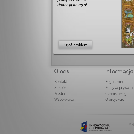
powiększenie lub
dodać ją na regał.
Zgłoś problem
Kontakt
Regulamin
Zespół
Polityka prywatno
Media
Cennik usług
Współpraca
O projekcie
Pro