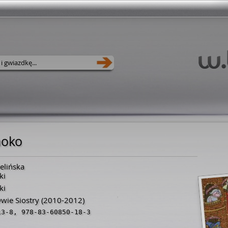
oko
elińska
ki
ki
ie Siostry
(2010-2012)
13-8
,
978-83-60850-18-3