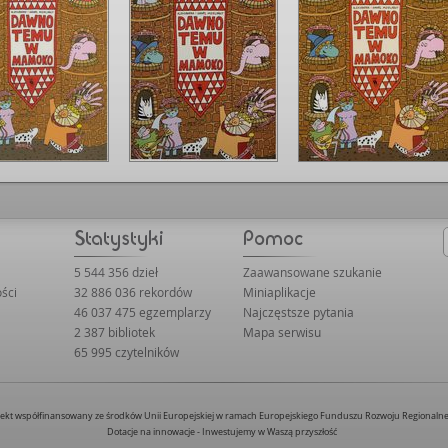
5 544 356 dzieł
Zaawansowane szukanie
ści
32 886 036 rekordów
Miniaplikacje
46 037 475 egzemplarzy
Najczęstsze pytania
2 387 bibliotek
Mapa serwisu
65 995 czytelników
jekt współfinansowany ze środków Unii Europejskiej w ramach Europejskiego Funduszu Rozwoju Regionaln
Dotacje na innowacje - Inwestujemy w Waszą przyszłość