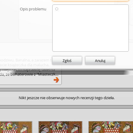
Opis problemu
Dodaj link
podziwu. Banalna, a zarazem tak
Zgłoś
Anuluj
ocie książeczka dla malucha.
y niej czas to naprawdę świetna
ada, że bohaterowie z "Miasteczka
ż i w kolejnych publikacjach z
im rodzicom tą, będącą inspiracją
kę". Jest świetna.
Nikt jeszcze nie obserwuje nowych recenzji tego dzieła.