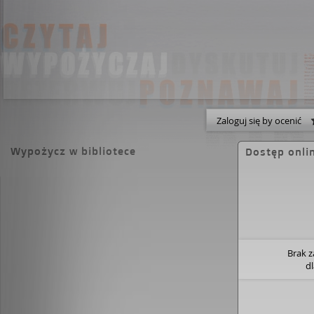
Zaloguj się by ocenić
Wypożycz w bibliotece
Dostęp onli
Brak 
d