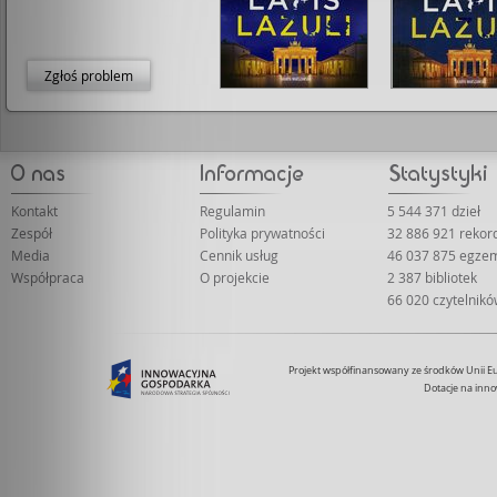
Zgłoś problem
Kontakt
Regulamin
5 544 371 dzieł
Zespół
Polityka prywatności
32 886 921 reko
Media
Cennik usług
46 037 875 egze
Współpraca
O projekcie
2 387 bibliotek
66 020 czytelnik
Projekt współfinansowany ze środków Unii 
Dotacje na inno