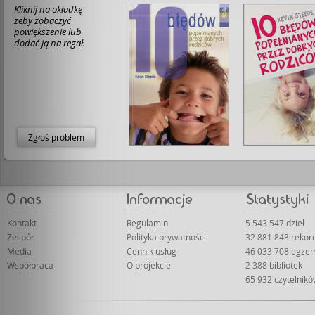
Kliknij na okładkę
żeby zobaczyć
powiększenie lub
dodać ją na regał.
Zgłoś problem
Kontakt
Regulamin
5 543 547 dzieł
Zespół
Polityka prywatności
32 881 843 rekor
Media
Cennik usług
46 033 708 egze
Współpraca
O projekcie
2 388 bibliotek
65 932 czytelnik