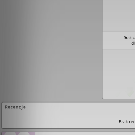
temat dziecięcych emocji czy też istotnej r
w działaniu. Pozwala to lepiej zrozumieć, 
naprawdę jest wychowanie, jak bowiem pis
"Rodzicem się nie jest. Rodzicem stajesz się
robisz".Dzięki tej książce dowiesz się jak: radzić sobie w
trudnych sytuacjach związanych z rodzici
Brak 
rozmawiać z dzieckiem tak, aby słuchać i
d
budować w oczach dziecka swój autorytet,
jednocześnie jego przyjacielem mieć lepsze relacje z
dzieckiem być świetnym rodzicem, mimo popełnianych
błędów
Recenzje
Brak rec