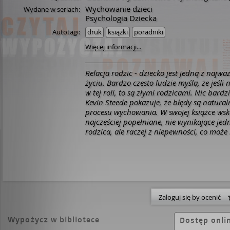
Wychowanie dzieci
Wydane w seriach:
Psychologia Dziecka
Autotagi:
druk
książki
poradniki
Więcej informacji...
Relacja rodzic - dziecko jest jedną z najwa
życiu. Bardzo często ludzie myślą, że jeśli n
w tej roli, to są złymi rodzicami. Nic bardz
Kevin Steede pokazuje, że błędy są natural
procesu wychowania. W swojej książce wsk
najczęściej popełniane, nie wynikające jedn
rodzica, ale raczej z niepewności, co może
dla dziecka. Najważniejsze, aby mieć świa
rodzice nie zawsze jesteśmy w stanie obiek
sytuację. Każdemu błędowi należy się przy
zeń wnioski na przyszłość. Autor, opierają
doświadczeniach, pokazuje, że dobry rodzi
perfekcyjny, ale zawsze może stawać się co
Zaloguj się by ocenić
lepszy.Poradnik ten oprócz wiedzy i analiz
przypadków daje również możliwość spraw
Na końcu każdego rozdziału znajduje się kró
Wypożycz w bibliotece
Dostęp onli
któremu rodzic może zmierzyć się z własn