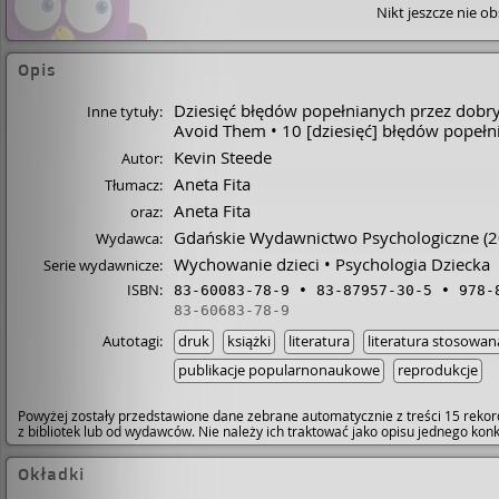
Nikt jeszcze nie o
Opis
Dziesięć błędów popełnianych przez dobr
Inne tytuły:
Avoid Them
10 [dziesięć] błędów popeł
Kevin Steede
Autor:
Aneta Fita
Tłumacz:
Aneta Fita
oraz:
Gdańskie Wydawnictwo Psychologiczne
(2
Wydawca:
Wychowanie dzieci
Psychologia Dziecka
Serie wydawnicze:
ISBN:
83-60083-78-9
83-87957-30-5
978-
83-60683-78-9
Autotagi:
druk
książki
literatura
literatura stosowan
publikacje popularnonaukowe
reprodukcje
Powyżej zostały przedstawione dane zebrane automatycznie z treści 15 rekor
z bibliotek lub od wydawców. Nie należy ich traktować jako opisu jednego ko
Okładki