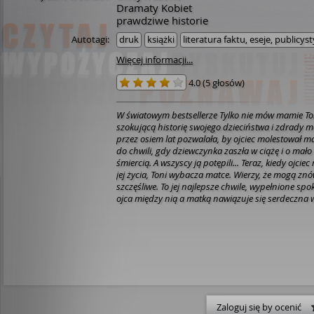
Dramaty Kobiet
prawdziwe historie
Autotagi:
druk
książki
literatura faktu, eseje, publicys
Więcej informacji...
4.0
(
5 głosów
)
W światowym bestsellerze Tylko nie mów mamie Toni Maguire opisała
szokującą historię swojego dzieciństwa i zdrady ma
przez osiem lat pozwalała, by ojciec molestował ma
do chwili, gdy dziewczynka zaszła w ciążę i o mało 
śmiercią. A wszyscy ją potępili... Teraz, kiedy ojciec nareszcie zniknął z
jej życia, Toni wybacza matce. Wierzy, że mogą zn
szczęśliwe. To jej najlepsze chwile, wypełnione spo
ojca między nią a matką nawiązuje się serdeczna w
plany na przyszłość, zyskuje pewność siebie, pocz
wartości. Aż pewnego dnia zastaje ojca w swoim ukochanym fotelu.
Wrócił. O dwa lata za wcześnie. Dla Toni koszmar 
nowo... Dziewczynka wciąż rozpaczliwie wierzy, że matka potrafi
wybrać pomiędzy bezpieczeństwem córki a mężem. 
To dla Toni ostateczny cios. Załamana, zrozpaczon
nie potrafi już żyć. Pogłębiająca się depresja pro
oddział szpitala psychiatrycznego. Lecz kiedy Toni 
już ostatniego kręgu piekła, okazuje się, że to, czeg
Zaloguj się by ocenić