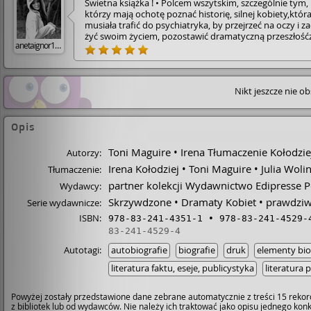
Świetna książka ! • Polcem wszytskim, szczególnie tym,
którzy mają ochotę poznać historię, silnej kobiety,któr
musiała trafić do psychiatryka, by przejrzeć na oczy i z
żyć swoim życiem, pozostawić dramatyczną przeszłość
anetaignor190
sobą. • Zacząć żyć w rzeczywistości. • Pokazuje jak bard
najbliższe osoby,potrafią nam zrujnować doszczędnie ż
z szyderczym uśmiechem na twarzy. • Brak
akceptacji,samotność, coś co może wymknąć się spod
Nikt jeszcze nie o
kontroli i zamknąć nas samych w sobiena kilka,a nawet
kilkadziesiąt lat to jest to z czym główna bohaterka mia
nieprzyjemność przeżyć i stoczyć wieloletnią walkę. • 10
Opis
Toni Maguire
Irena Tłumaczenie Kołodzie
Autorzy:
Irena Kołodziej
Toni Maguire
Julia Woli
Tłumaczenie:
partner kolekcji Wydawnictwo Edipresse P
Wydawcy:
Skrzywdzone
Dramaty Kobiet
prawdziw
Serie wydawnicze:
ISBN:
978-83-241-4351-1
978-83-241-4529-
83-241-4529-4
Autotagi:
autobiografie
biografie
druk
elementy bio
literatura faktu, eseje, publicystyka
literatura 
Powyżej zostały przedstawione dane zebrane automatycznie z treści 15 rekor
z bibliotek lub od wydawców. Nie należy ich traktować jako opisu jednego ko