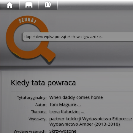
Wyszukaj w serwisie
Kiedy tata powraca
When daddy comes home
Tytuł oryginalny:
Toni Maguire
...
Autor:
Irena Kołodziej
...
Tłumacz:
partner kolekcji Wydawnictwo Edipresse 
Wydawcy:
Wydawnictwo Amber
(2013-2018)
Skrzywdzone
Wydane w seriach: