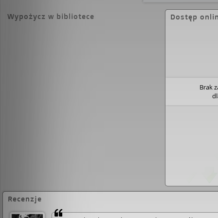
najbardziej, jest dopiero przed nią...
Wypożycz w bibliotece
Dostęp onli
Brak 
d
Recenzje