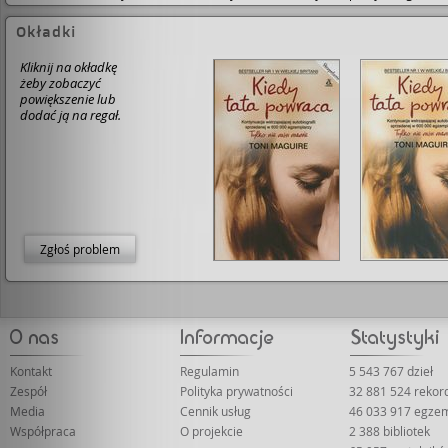
Okładki
Kliknij na okładkę
żeby zobaczyć
powiększenie lub
dodać ją na regał.
Zgłoś problem
Kontakt
Regulamin
5 543 767 dzieł
Zespół
Polityka prywatności
32 881 524 rekor
Media
Cennik usług
46 033 917 egze
Współpraca
O projekcie
2 388 bibliotek