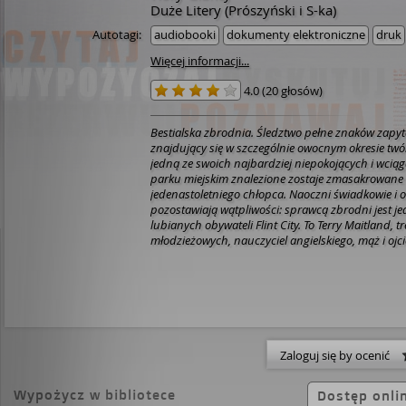
Duże Litery (Prószyński i S-ka)
Autotagi:
audiobooki
dokumenty elektroniczne
druk
Więcej informacji...
4.0
(
20 głosów
)
Bestialska zbrodnia. Śledztwo pełne znaków zapyt
znajdujący się w szczególnie owocnym okresie twó
jedną ze swoich najbardziej niepokojących i wciąg
parku miejskim znalezione zostaje zmasakrowane 
jedenastoletniego chłopca. Naoczni świadkowie i o
pozostawiają wątpliwości: sprawcą zbrodni jest je
lubianych obywateli Flint City. To Terry Maitland, 
młodzieżowych, nauczyciel angielskiego, mąż i ojc
Detektyw Ralph Anderson, którego syna Maitland k
nakazuje przeprowadzić natychmiastowe aresztow
jupiterów. Maitland ma wprawdzie alibi, ale Ander
okręgowy wkrótce zdobywają kolejny niezbity dow
Sprawa wydaje się oczywista.
Kiedy w toku śledzt
wychodzić na jaw przerażające szczegóły, porywa
wchodzi na wyższe obroty, napięcie narasta, aż sta
Zaloguj się by ocenić
zniesienia. Terry Maitland na pozór jest miłym czł
drugie oblicze? Odpowiedź szokuje – tak jak szokow
Wypożycz w bibliotece
Stephen King.
W serialu na podstawie bestsellerow
Dostęp onli