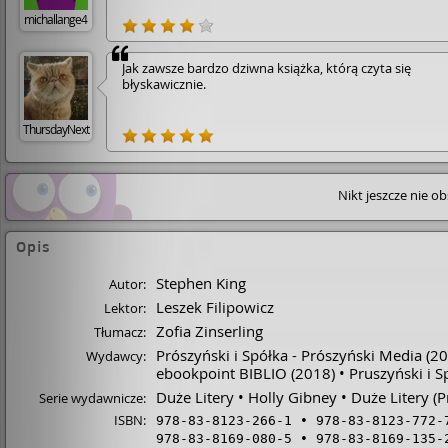
michallange4
Jak zawsze bardzo dziwna książka, którą czyta się
błyskawicznie.
ThursdayNext
Nikt jeszcze nie o
Opis
Stephen King
Autor:
Leszek Filipowicz
Lektor:
Zofia Zinserling
Tłumacz:
Prószyński i Spółka - Prószyński Media
(20
Wydawcy:
ebookpoint BIBLIO
(2018)
Pruszyński i S
Duże Litery
Holly Gibney
Duże Litery (P
Serie wydawnicze:
ISBN:
978-83-8123-266-1
978-83-8123-772-
978-83-8169-080-5
978-83-8169-135-