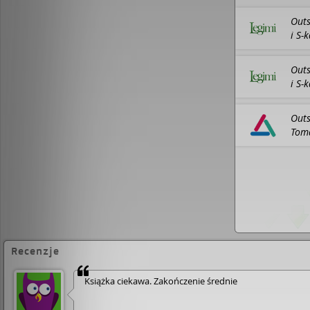
grozy występują m.in. Ben Mendelsohn, Cynthia Er
Premiera 13 stycznia w HBO.
Stephen King (ur. 19
Outs
napisał ponad pięćdziesiąt książek i wszystkie zysk
i S-
światowych bestsellerów. Znajdują się między nimi
"Misery", "Dallas ’63" czy "Lśnienie". Powieści King
wielomilionowych nakładów, tłumaczeń na przeszł
Outs
całym świecie można znaleźć ponad 300 milionów
i S-
z jego nazwiskiem na okładce. Stephen King miesz
żoną, powieściopisarką Tabithą King
Outs
Toma
Fili
eboo
Recenzje
Książka ciekawa. Zakończenie średnie