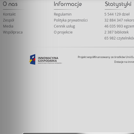
Kontakt
Regulamin
5 544 129 dzieł
Zespół
Polityka prywatności
32 884 347 reko
Media
Cennik usług
46 035 993 egze
Współpraca
O projekcie
2 387 bibliotek
65 982 czytelnik
Projekt współfinansowany ze środków Unii 
Dotacje na inno