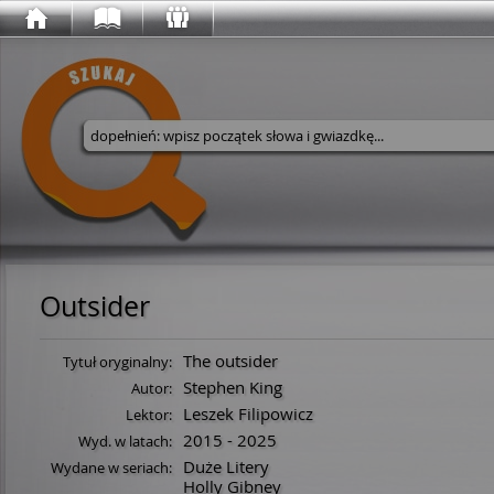
Wyszukaj w serwisie
Outsider
The outsider
Tytuł oryginalny:
Stephen King
Autor:
Leszek Filipowicz
Lektor:
2015 - 2025
Wyd. w latach:
Duże Litery
Wydane w seriach:
Holly Gibney