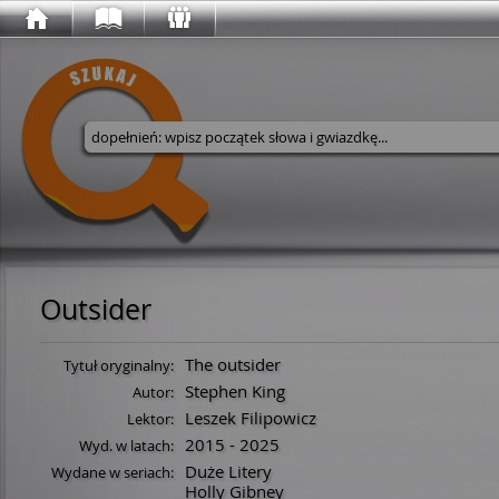
Wyszukaj w serwisie
Outsider
The outsider
Tytuł oryginalny:
Stephen King
Autor:
Leszek Filipowicz
Lektor:
2015 - 2025
Wyd. w latach:
Duże Litery
Wydane w seriach:
Holly Gibney