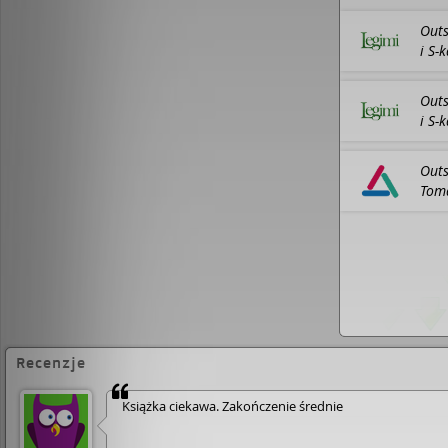
grozy występują m.in. Ben Mendelsohn, Cynthia Er
Premiera 13 stycznia w HBO.
Stephen King (ur. 19
Outs
napisał ponad pięćdziesiąt książek i wszystkie zysk
i S-
światowych bestsellerów. Znajdują się między nimi
"Misery", "Dallas ’63" czy "Lśnienie". Powieści King
wielomilionowych nakładów, tłumaczeń na przeszł
Outs
całym świecie można znaleźć ponad 300 milionów
i S-
z jego nazwiskiem na okładce. Stephen King miesz
żoną, powieściopisarką Tabithą King
Outs
Toma
Fili
eboo
Recenzje
Książka ciekawa. Zakończenie średnie