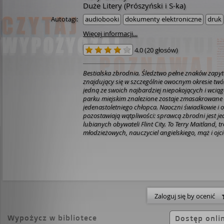
Duże Litery (Prószyński i S-ka)
Autotagi:
audiobooki
dokumenty elektroniczne
druk
Więcej informacji...
4.0
(
20 głosów
)
Bestialska zbrodnia. Śledztwo pełne znaków zapyt
znajdujący się w szczególnie owocnym okresie twó
jedną ze swoich najbardziej niepokojących i wciąg
parku miejskim znalezione zostaje zmasakrowane 
jedenastoletniego chłopca. Naoczni świadkowie i o
pozostawiają wątpliwości: sprawcą zbrodni jest je
lubianych obywateli Flint City. To Terry Maitland, 
młodzieżowych, nauczyciel angielskiego, mąż i ojc
Detektyw Ralph Anderson, którego syna Maitland k
nakazuje przeprowadzić natychmiastowe aresztow
jupiterów. Maitland ma wprawdzie alibi, ale Ander
okręgowy wkrótce zdobywają kolejny niezbity dow
Sprawa wydaje się oczywista.
Kiedy w toku śledzt
wychodzić na jaw przerażające szczegóły, porywa
wchodzi na wyższe obroty, napięcie narasta, aż sta
Zaloguj się by ocenić
zniesienia. Terry Maitland na pozór jest miłym czł
drugie oblicze? Odpowiedź szokuje – tak jak szokow
Wypożycz w bibliotece
Stephen King.
W serialu na podstawie bestsellerow
Dostęp onli