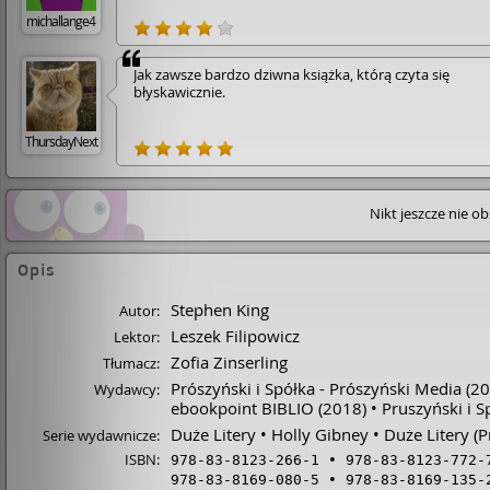
michallange4
Jak zawsze bardzo dziwna książka, którą czyta się
błyskawicznie.
ThursdayNext
Nikt jeszcze nie o
Opis
Stephen King
Autor:
Leszek Filipowicz
Lektor:
Zofia Zinserling
Tłumacz:
Prószyński i Spółka - Prószyński Media
(20
Wydawcy:
ebookpoint BIBLIO
(2018)
Pruszyński i S
Duże Litery
Holly Gibney
Duże Litery (P
Serie wydawnicze:
ISBN:
978-83-8123-266-1
978-83-8123-772-
978-83-8169-080-5
978-83-8169-135-