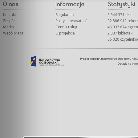
Kontakt
Regulamin
5 544 371 dzieł
Zespół
Polityka prywatności
32 886 912 reko
Media
Cennik usług
46 037 874 egze
Współpraca
O projekcie
2 387 bibliotek
66 020 czytelnik
Projekt współfinansowany ze środków Unii 
Dotacje na inno