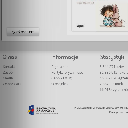
Zgłoś problem
Kontakt
Regulamin
5 544 371 dzieł
Zespół
Polityka prywatności
32 886 912 reko
Media
Cennik usług
46 037 870 egze
Współpraca
O projekcie
2 387 bibliotek
66 018 czytelnik
Projekt współfinansowany ze środków Unii 
Dotacje na inno