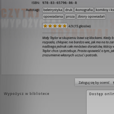
ISBN:
978-83-65796-86-8
Autotagi:
beletrystyka
druk
ikonografia
komiksy i k
opowiadania
proza
zbiory opowiadań
4.9
(
15 głosów
)
Mały Taylor w skupieniu bawi się klockami. Kiedy 
rozpada, chłopiec nie bardzo wie, jak ma na to z
nadbiega jednak całe mnóstwo doradców, którzy wi
Taylor chce i potrzebuje. Prosta opowieść o tym, ja
zrozumienie własnych uczuć i potrzeb.
Zaloguj się by ocenić
Wypożycz w bibliotece
Dostęp onli