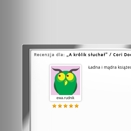
Recenzja dla:
A królik słuchał
/ Cori Do
Ładna i mądra książec
ewa.rudnik