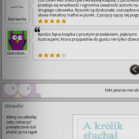
Cori Doerrfeld stworzyła niezwykłą książkę. Z pictureb
przebija się wrażliwość i ogromna uważność autorki na
drugiego człowieka. Rysunki są doskonałe, oszczędne 
słowa metafory trafne w punkt. Z pozycji sączy się pog
kkarwacka
promienne piękno. • Książka jest nieopisanie cenną
wskazówką dla wszystkich dorosłych, nie tylko opieku
rodziców i innych towarzyszy dziecka. Przypomina o t
Bardzo fajna książka z prostym przesłaniem, pięknymi
co podskórnie czujemy, gdy potrzebujemy wsparcia, a 
ilustracjami, ktora przypadnie do gustu nie tylko dziec
czym zdajemy się nie wiedzieć, gdy wsparcia potrzeba
komuś innemu. Przegląd całego spectrum możliwych
reakcji na czyjąś potrzebę zaznania ukojenia kończy się
skierniewice
najwłaściwszą: po prostu być. Być i wysłuchać.
Nikt jeszcze nie o
Okładki
Kliknij na okładkę
żeby zobaczyć
powiększenie lub
dodać ją na regał.