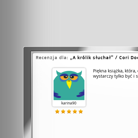
Recenzja dla:
A królik słuchał
/ Cori Do
Piękna książka, któr
wystarczy tylko być i 
karina90