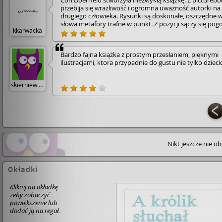
Cori Doerrfeld stworzyła niezwykłą książkę. Z pictureb
przebija się wrażliwość i ogromna uważność autorki na
drugiego człowieka. Rysunki są doskonałe, oszczędne 
słowa metafory trafne w punkt. Z pozycji sączy się pog
kkarwacka
promienne piękno. • Książka jest nieopisanie cenną
wskazówką dla wszystkich dorosłych, nie tylko opieku
rodziców i innych towarzyszy dziecka. Przypomina o t
Bardzo fajna książka z prostym przesłaniem, pięknymi
co podskórnie czujemy, gdy potrzebujemy wsparcia, a 
ilustracjami, ktora przypadnie do gustu nie tylko dziec
czym zdajemy się nie wiedzieć, gdy wsparcia potrzeba
komuś innemu. Przegląd całego spectrum możliwych
reakcji na czyjąś potrzebę zaznania ukojenia kończy się
skierniewice
najwłaściwszą: po prostu być. Być i wysłuchać.
Nikt jeszcze nie o
Okładki
Kliknij na okładkę
żeby zobaczyć
powiększenie lub
dodać ją na regał.