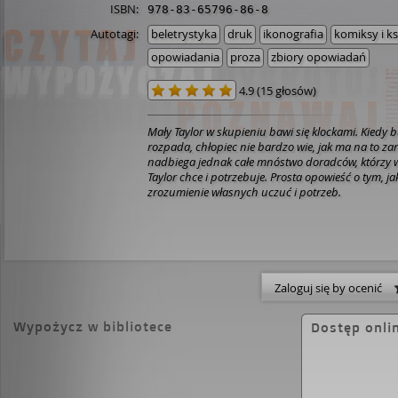
ISBN:
978-83-65796-86-8
Autotagi:
beletrystyka
druk
ikonografia
komiksy i k
opowiadania
proza
zbiory opowiadań
4.9
(
15 głosów
)
Mały Taylor w skupieniu bawi się klockami. Kiedy 
rozpada, chłopiec nie bardzo wie, jak ma na to z
nadbiega jednak całe mnóstwo doradców, którzy wi
Taylor chce i potrzebuje. Prosta opowieść o tym, ja
zrozumienie własnych uczuć i potrzeb.
Zaloguj się by ocenić
Wypożycz w bibliotece
Dostęp onli