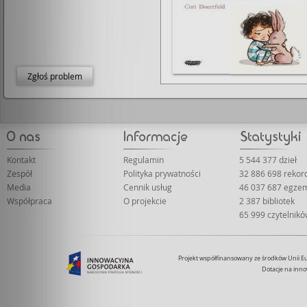
Zgłoś problem
Kontakt
Regulamin
5 544 377 dzieł
Zespół
Polityka prywatności
32 886 698 reko
Media
Cennik usług
46 037 687 egze
Współpraca
O projekcie
2 387 bibliotek
65 999 czytelnik
Projekt współfinansowany ze środków Unii 
Dotacje na inno