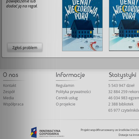
powiększenie lub
8/10
dodać ją na regał.
Zgłoś problem
Kontakt
Regulamin
5 543 947 dzieł
Zespół
Polityka prywatności
32 884 259 reko
Media
Cennik usług
46 034 983 egze
Współpraca
O projekcie
2 388 bibliotek
65 977 czytelnik
Projekt współfinansowany ze środków Unii 
Dotacje na inno