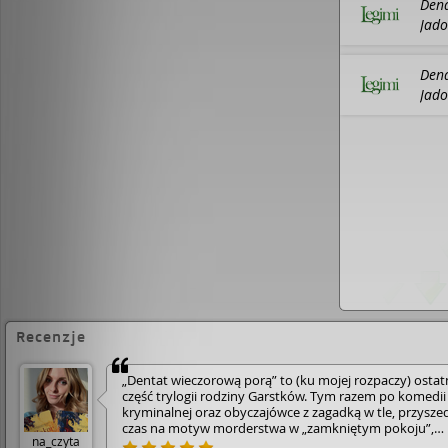
Dena
boku.
Garstki z Ustki
to seria i nie seria zarazem. 
Jado
powieści osobno. Możesz włączyć się do historii
później nadrobić poprzednie tomy – lub nie, jeśli 
Legi
układanki. Każda z powieści jest zamkniętą całości
Dena
zepsuje przyjemności lektury.
Zawsze jesteście mil
pensjonacie Garstek i w ich historiach.
Bawcie się 
Jado
i trupy w szafach.
Legi
Recenzje
„Dentat wieczorową porą” to (ku mojej rozpaczy) ostat
część trylogii rodziny Garstków. Tym razem po komedii
kryminalnej oraz obyczajówce z zagadką w tle, przyszed
czas na motyw morderstwa w „zamkniętym pokoju”,
na_czyta
przywodzącego nam na myśl oczywiście powieści Agat