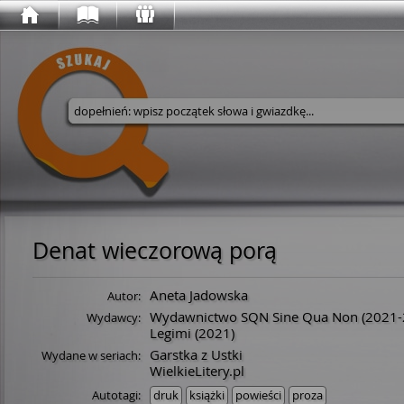
Wyszukaj w serwisie
Denat wieczorową porą
Aneta Jadowska
Autor:
Wydawnictwo SQN Sine Qua Non
(2021-
Wydawcy:
Legimi
(2021)
Garstka z Ustki
Wydane w seriach:
WielkieLitery.pl
Autotagi:
druk
książki
powieści
proza