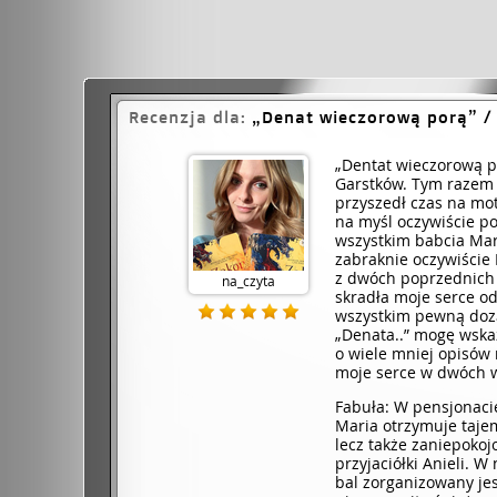
Recenzja dla:
Denat wieczorową porą
/
„Dentat wieczorową por
Garstków. Tym razem 
przyszedł czas na m
na myśl oczywiście po
wszystkim babcia Mari
zabraknie oczywiście
z dwóch poprzednich 
na_czyta
skradła moje serce od
wszystkim pewną dozą
„Denata..” mogę wskaza
o wiele mniej opisów 
moje serce w dwóch wc
Fabuła: W pensjonaci
Maria otrzymuje tajem
lecz także zaniepoko
przyjaciółki Anieli. W
bal zorganizowany je