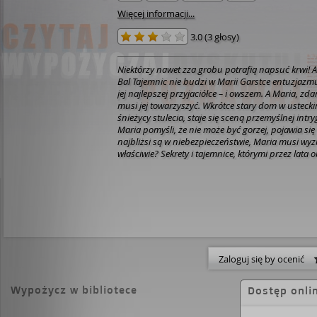
Więcej informacji...
3.0
(
3 głosy
)
Niektórzy nawet zza grobu potrafią napsuć krwi!
A
Bal Tajemnic nie budzi w Marii Garstce entuzjazmu,
jej najlepszej przyjaciółce – i owszem. A Maria, zd
musi jej towarzyszyć.
Wkrótce stary dom w ustecki
śnieżycy stulecia, staje się sceną przemyślnej intryg
Maria pomyśli, że nie może być gorzej, pojawia się
najbliżsi są w niebezpieczeństwie, Maria musi wyz
właściwie? Sekrety i tajemnice, którymi przez lata 
zaczynają wypełzać. Jedna noc zmieni ich życie na
Droga Czytelniczko i drogi Czytelniku,
Garstki z Us
jak pogoda nad Bałtykiem, miasteczko nadmorski
albo pensjonat przed sezonem, w trakcie sezonu i
jak różne są jej bohaterki: Magda, Tamara i Maria.
własną historią i poniekąd własnym sposobem jej
konsekwencji – własnym gatunkiem.
Trup na plaży
historia Magdy, która ewidentnie ma ciągoty w str
Zaloguj się by ocenić
choć nie stroni też od poważniejszych tematów.
Ma
rzecz bardziej obyczajowa, z elementami romansu
Denacie wieczorową porą, opowieści Marii, mamy
Wypożycz w bibliotece
Dostęp onli
pokoju, trochę mojego umiłowania do Agathy Chris
Aniela Grzebałko. Pewne rzeczy mogą się Marii przyt