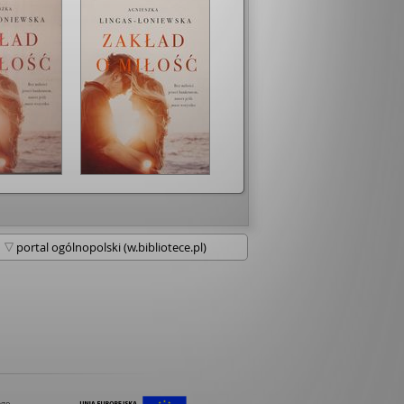
ć i nie szukać antidotum. Takie uczucie
 • Całość jest napisana bardzo
em. Bohaterowie mimo pewnych
eowani w ciekawy sposób. Narracja jest
ze strony Sylwii, jak i Aleksa. Jedyne
zy czytaniu tej książki to tempo akcji.
zbyt szybkie. Wszystko działo się w tak
ie, że nawet nie zauważyłam, że
ńczyła. Myślę, że w niektórych
owinna zdecydowanie zwolnić. •
ci utkwił mi obraz epilogu. Jest chyba
akie miałam okazję czytać. Często
 w jaki sposób cała historia się kończy.
zaskoczona, ale w pozytywnym sensie. •
k sobą, gdybym nie skomentowała
brane zdjęcie jest piękne, ale ta
e obie czcionki, strasznie kuleją. To nie
cie. Przywiązuję dużą wagę do tego typu
eresuję się grafiką i taki rodzaj czcionek
ę. • Zdecydowanie "Zakład o miłość" jest
enia. Opowiada nie tylko o miłości
dzi, ale również o problemach
owania w arys­tokr­atyc­znej­ rodzinie czy
lacjach z rodzicami. Pokazuje, że nie
czarne, albo białe. Życie ma też odcienie
s.blogspot.com/