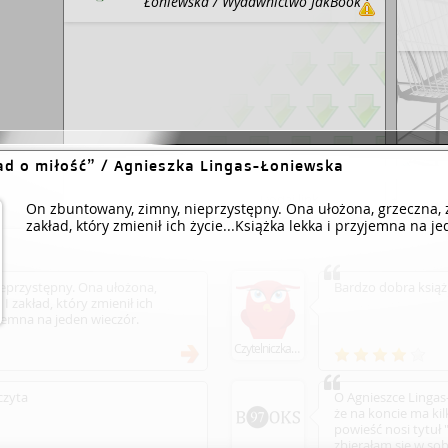
Łoniewska / Wydawnictwo JakBook :
Legimi, 2023.
ad o miłość
/ Agnieszka Lingas-Łoniewska
Dodaj link
On zbuntowany, zimny, nieprzystępny. Ona ułożona, grzeczna, z
zakład, który zmienił ich życie...Książka lekka i przyjemna na j
eprzystępny. Ona ułożona,
Bardzo dobra książka
 I zakład, który zmienił ich
zyjemna na jeden wieczór.
Czytelniczka1991
czyta
O Agnieszce Lingas
że na koncie ma kil
powieść nosi tytuł 
zbierałam się w sob