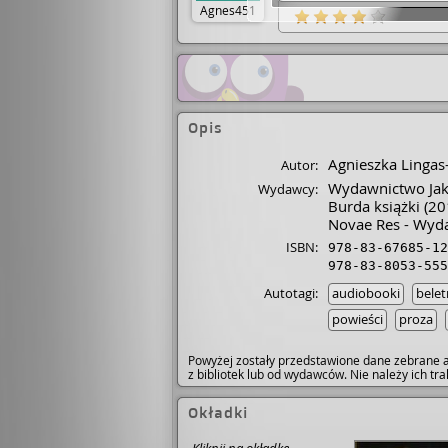
Agnes451
Opis
Agnieszka Lingas
Autor:
Wydawnictwo Ja
Wydawcy:
Burda książki
(20
Novae Res - Wyd
ISBN:
978-83-67685-12
978-83-8053-555
Autotagi:
audiobooki
belet
powieści
proza
Powyżej zostały przedstawione dane zebrane a
z bibliotek lub od wydawców. Nie należy ich t
Okładki