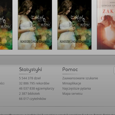
przyjąć, pielęgnowa
jest na całe życie."
przystępnym styl
schematów są wykr
prowadzona zarówno 
co mnie martwiło pr
Było zdecydowanie 
błyskawicznym temp
książka już się sko
momentach akcja p
Najbardziej w pamię
jednym z lepszych j
zwracam uwagę na to
Tutaj byłam lekko 
Nie byłabym jedna
wyglądu okładki. Wy
czcionka, a właściwi
było dobre posunię
rzeczy, ponieważ int
5 544 378 dzieł
Zaawansowane szukanie
zniszczył tę okładk
ści
32 886 795 rekordów
Miniaplikacje
książką wartą polec
46 037 838 egzemplarzy
Najczęstsze pytania
między dwojgiem lu
2 387 bibliotek
Mapa serwisu
wynikających z wych
także o trudnych re
66 017 czytelników
wszystko jest albo 
szarości. • 97book