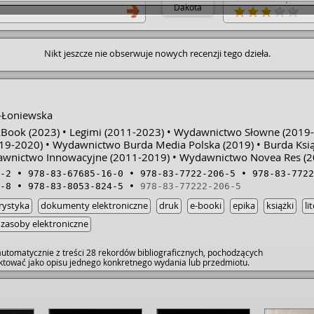
Dakota
autorki. W końcu si
"Zakładu o miłość."
zabójczo przystojn
ona jest uroczą b
Nikt jeszcze nie obserwuje nowych recenzji tego dzieła.
Poznają się w klubie 
Przynajmniej nie od
znej­ rodziny. Ma d
życie. Niby jest sz
się jak w klatce. W
tak trzeba i że to 
-Łoniewska
ścieżki życiowej. •
kBook
(2023)
Legimi
(2011-2023)
Wydawnictwo Słowne
(2019-
drodze tajemniczeg
19-2020)
Wydawnictwo Burda Media Polska
(2019)
drugiej strony boi s
Burda Ksią
całkowitym przeci
awnictwo Innowacyjne
(2011-2019)
Wydawnictwo Novea Res
(2
historię. Dwójkę za
-2
978-83-67685-16-0
978-83-7722-206-5
978-83-7722
zaskakująco szybko
-8
978-83-8053-824-5
978-83-77222-206-5
pewnych wydarzeń 
przemianę. • Mimo, ż
rystyka
dokumenty elektroniczne
druk
e-booki
epika
książki
li
pierwszym planie, 
interesujące wątki
zasoby elektroniczne
ku matce Aleksa lub
po prostu... nijaka
utomatycznie z treści 28 rekordów bibliograficznych, pochodzących
wszystko łączy się 
raktować jako opisu jednego konkretnego wydania lub przedmiotu.
wyidealizowała ucz
pokazała, że miłość
wszystko zawsze idz
mają wpływ na dals
dobry. • "Nie można 