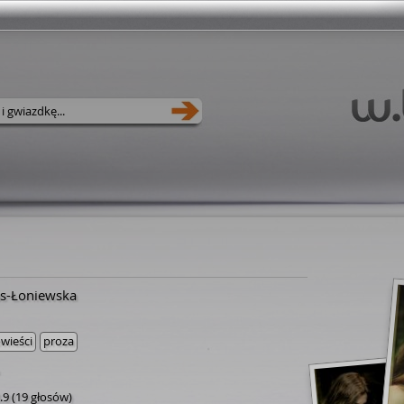
as-Łoniewska
wieści
proza
.9
(
19 głosów
)