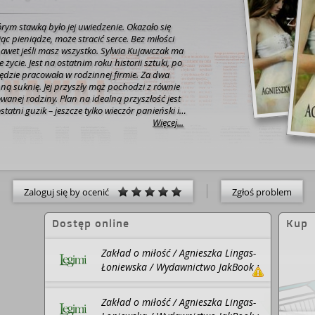
tórym stawką było jej uwiedzenie. Okazało się
ieniądze, może stracić serce. Bez miłości
li masz wszystko. Sylwia Kujawczak ma
życie. Jest na ostatnim roku historii sztuki, po
dzie pracowała w rodzinnej firmie. Za dwa
ną suknię. Jej przyszły mąż pochodzi z równie
wanej rodziny. Plan na idealną przyszłość jest
tatni guzik – jeszcze tylko wieczór panieński i
nym dworku. Gdy Sylwia jedzie z przyjaciółkami
Więcej...
wa się, że ta noc odmieni jej przyszłość. Aleks
o młody mężczyzna, któremu do pełni szczęścia
i. Nie dostał jej od rodziców – matka go
e potrafił pokryć tego deficytu. W związkach z
ngażując się i nie dając nic z siebie. Sylwia i
Zaloguj się by ocenić
Zgłoś problem
a imprezie. Ona – delikatna, krucha,
bywalec dyskotek, twardy i bezwzględny.
 dwa przeciwieństwa. Sylwia jest zaintrygowana
Dostęp online
Kup
 wcześniej nie miała dostępu. Aleksa pociąga jej
Zakład o miłość / Agnieszka Lingas-
ństwo i życie zaplanowane przez rodziców to
ać bycie macho, ale
Łoniewska / Wydawnictwo JakBook :
zakładu, w którym stawką jest zdobycie zaufania
Legimi, 2023.
Zakład o miłość / Agnieszka Lingas-