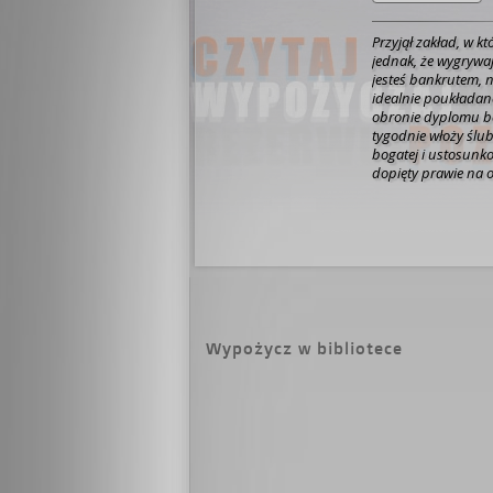
Przyjął zakład, w k
jednak, że wygrywając p
jesteś bankrutem, nawet jeś
idealnie poukładane 
obronie dyplomu bę
tygodnie włoży ślub
bogatej i ustosunko
dopięty prawie na os
ceremonia w rodzin
do klubu, nie spodzie
„Cichy” Cichocki t
brakuje tylko miłośc
porzuciła, ojciec ni
kobietami bierze, nie a
Aleks poznają się n
romantyczna. On – 
Przyciągają się jak
Wypożycz w bibliotece
światem, do którego
niewinność. Ona nagle zaczyna patrzeć na świat innym oczami. Czy
zaaranżowane małże
coś, czego naprawdę chce? Jego zaczyna uwier
nie może przegrać 
Sylwii. Wzruszająca opowieść o tym, że wszyscy jesteśmy stworzeni
do miłości.