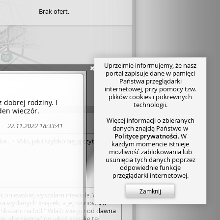
Brak ofert.
Uprzejmie informujemy, że nasz
portal zapisuje dane w pamięci
Państwa przeglądarki
internetowej, przy pomocy tzw.
plików cookies i pokrewnych
 dobrej rodziny. I
technologii.
eden wieczór.
Więcej informacji o zbieranych
22.11.2022 18:33:41
danych znajdą Państwo w
Polityce prywatności
. W
... • Miło, jak i szybko się ją czyta.
każdym momencie istnieje
możliwość zablokowania lub
usunięcia tych danych poprzez
odpowiednie funkcje
przeglądarki internetowej.
Zamknij
-Łoniewskiej słyszałam niewiele. Wiem,
ka wydanych książek, a jej najnowsza
"Skazani na ból." Właściwie już od dawna
ie, aby sięgnąć po jakąś książkę tej