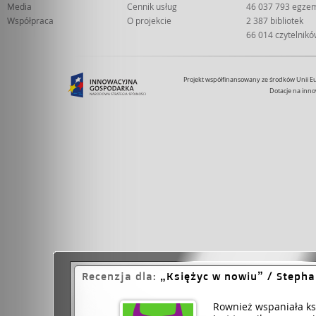
Media
Cennik usług
46 037 793 egze
Współpraca
O projekcie
2 387 bibliotek
66 014 czytelnik
Projekt współfinansowany ze środków Unii 
Dotacje na inno
Recenzja dla:
Księżyc w nowiu
/ Stepha
Rownież wspaniała ks