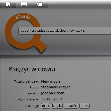
Wyszukaj w serwisie
Księżyc w nowiu
New moon
Tytuł oryginalny:
Stephanie Meyer
...
Autor:
Joanna Urban
Tłumacz:
2005 - 2017
Wyd. w latach:
Autotagi:
druk
książki
powieści
proza