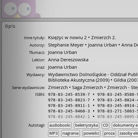
Opis
Księżyc w nowiu 2
Zmierzch 2.
Inne tytuły:
Stephanie Meyer
Joanna Urban
Anna D
Autorzy:
Joanna Urban
Tłumacz:
Anna Dereszowska
Lektor:
Joanna Urban
oraz:
Wydawnictwo Dolnośląskie - Oddział Publ
Wydawcy:
Biblioteka Akustyczna
(2009)
Gildia
(200
Zmierzch
Saga Zmierzch
Zmierzch - St
Serie wydawnicze:
ISBN:
978-83-245-8539-7
978-83-245-8580-
978-83-245-8823-7
978-83-245-8824-
978-83-245-8911-1
978-83-245-8914-
978-83-245-9460-3
978-83-271-5003-
978-83-245-8842-1
978-83-245-8895-
Autotagi:
audiobooki
beletrystyka
CD
dokumenty el
MP3
nagrania
powieści
proza
zasoby el