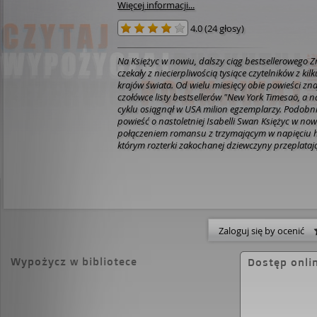
Więcej informacji...
4.0
(
24 głosy
)
Na Księżyc w nowiu, dalszy ciąg bestsellerowego 
czekały z niecierpliwością tysiące czytelników z kil
krajów świata. Od wielu miesięcy obie powieści zna
czołówce listy bestsellerów "New York Timesaö, a na
cyklu osiągnął w USA milion egzemplarzy. Podobni
powieść o nastoletniej Isabelli Swan Księżyc w nowi
połączeniem romansu z trzymającym w napięciu 
którym rozterki zakochanej dziewczyny przeplatają
mrożących krew w żyłach niesamowitych wydarze
popularności wszystkich tomów sagi, nie tylko jej b
sama autorka ma duże szanse na nieśmiertelność
to wciąż dla Belli najważniejsza osoba pod słońcem
im razem cudownie. Gdyby tylko chłopak nie był 
Niestety, ten fakt wszystko komplikuje, także z po
zażyłość dziewczyny z przyjacielem z dzieciństwa
Zaloguj się by ocenić
Edward musiał bronić ukochanej przed swoim kr
pobratymcem, jesienią zakochani uświadamiają sob
Wypożycz w bibliotece
Dostęp onli
dopiero początek ich kłopotówů [www.empik.com]