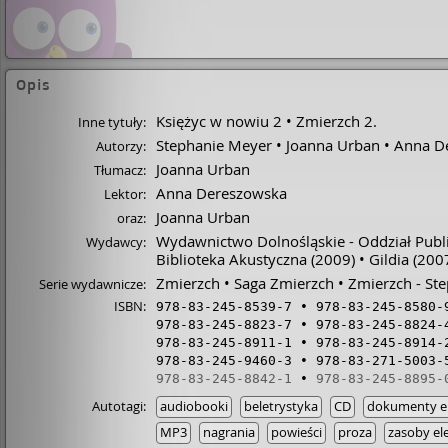
Opis
Księżyc w nowiu 2
Zmierzch 2.
Inne tytuły:
Stephanie Meyer
Joanna Urban
Anna D
Autorzy:
Joanna Urban
Tłumacz:
Anna Dereszowska
Lektor:
Joanna Urban
oraz:
Wydawnictwo Dolnośląskie - Oddział Publ
Wydawcy:
Biblioteka Akustyczna
(2009)
Gildia
(200
Zmierzch
Saga Zmierzch
Zmierzch - St
Serie wydawnicze:
ISBN:
978-83-245-8539-7
978-83-245-8580-
978-83-245-8823-7
978-83-245-8824-
978-83-245-8911-1
978-83-245-8914-
978-83-245-9460-3
978-83-271-5003-
978-83-245-8842-1
978-83-245-8895-
Autotagi:
audiobooki
beletrystyka
CD
dokumenty el
MP3
nagrania
powieści
proza
zasoby el