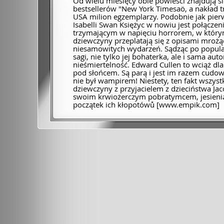
Od wielu miesięcy obie powieści znajdują si
bestsellerów "New York Timesaö, a nakład tr
USA milion egzemplarzy. Podobnie jak pierw
Isabelli Swan Księżyc w nowiu jest połącze
trzymającym w napięciu horrorem, w który
dziewczyny przeplatają się z opisami mroż
niesamowitych wydarzeń. Sądząc po popul
sagi, nie tylko jej bohaterka, ale i sama au
nieśmiertelność. Edward Cullen to wciąż dla
pod słońcem. Są parą i jest im razem cudow
nie był wampirem! Niestety, ten fakt wszyst
dziewczyny z przyjacielem z dzieciństwa J
swoim krwiożerczym pobratymcem, jesienią 
początek ich kłopotówů [www.empik.com]