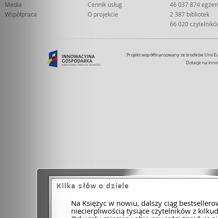
Media
Cennik usług
46 037 874 egze
Współpraca
O projekcie
2 387 bibliotek
66 020 czytelnik
Projekt współfinansowany ze środków Unii 
Dotacje na inno
Kilka słów o dziele
Na Księżyc w nowiu, dalszy ciąg bestseller
niecierpliwością tysiące czytelników z kilku