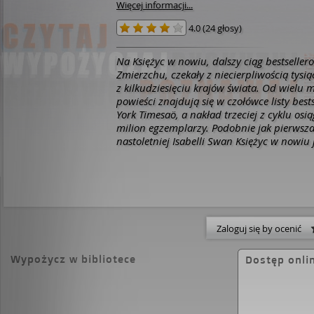
Więcej informacji...
4.0
(
24 głosy
)
Na Księżyc w nowiu, dalszy ciąg bestselle
Zmierzchu, czekały z niecierpliwością tysią
z kilkudziesięciu krajów świata. Od wielu m
powieści znajdują się w czołówce listy bes
York Timesaö, a nakład trzeciej z cyklu osi
milion egzemplarzy. Podobnie jak pierwsz
nastoletniej Isabelli Swan Księżyc w nowiu 
połączeniem romansu z trzymającym w na
horrorem, w którym rozterki zakochanej d
przeplatają się z opisami mrożących krew 
niesamowitych wydarzeń. Sądząc po popu
wszystkich tomów sagi, nie tylko jej bohater
sama autorka ma duże szanse na nieśmiert
Zaloguj się by ocenić
Edward Cullen to wciąż dla Belli najważni
pod słońcem. Są parą i jest im razem cud
Wypożycz w bibliotece
Dostęp onli
tylko chłopak nie był wampirem! Niestety, t
wszystko komplikuje, także z pozoru niewi
dziewczyny z przyjacielem z dzieciństwa J
Wiosną Edward musiał bronić ukochanej 