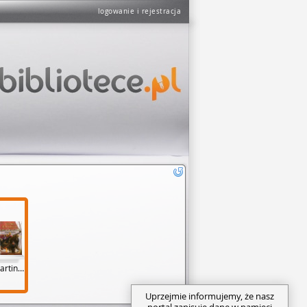
logowanie i rejestracja
George R.R. Martin (7)
Uprzejmie informujemy, że nasz
portal zapisuje dane w pamięci