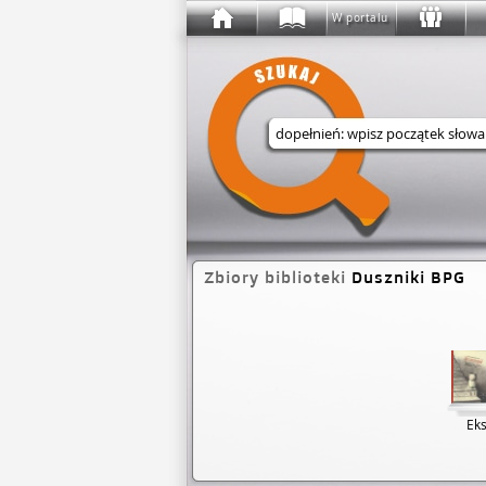
W portalu
Wyszukaj w serwisie
Zbiory biblioteki
Duszniki BPG
Eks