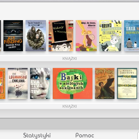
KSIĄŻKI
KSIĄŻKI