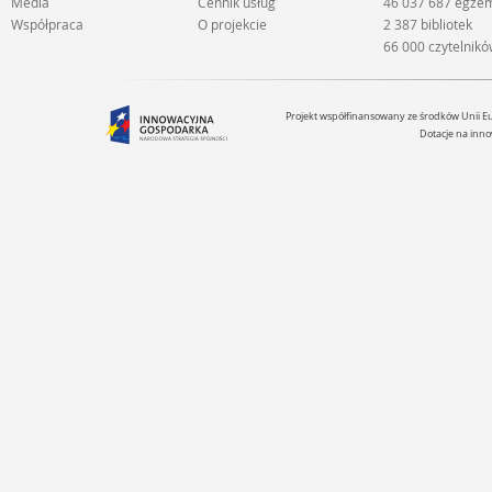
Media
Cennik usług
46 037 687 egze
Współpraca
O projekcie
2 387 bibliotek
66 000 czytelnik
Projekt współfinansowany ze środków Unii 
Dotacje na inno