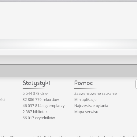
5 544 378 dzieł
Zaawansowane szukanie
ści
32 886 779 rekordów
Miniaplikacje
46 037 814 egzemplarzy
Najczęstsze pytania
2 387 bibliotek
Mapa serwisu
66 017 czytelników