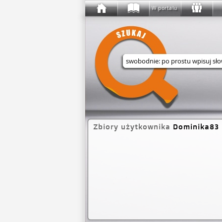
W portalu
Wyszukaj w serwisie
Zbiory użytkownika
Dominika83