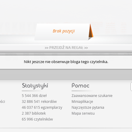
Brak pozycji
>> PRZEJDŹ NA REGAŁ >>
Nikt jeszcze nie obserwuje bloga tego czytelnika.
5 544 366 dzieł
Zaawansowane szukanie
ści
32 886 541 rekordów
Miniaplikacje
46 037 615 egzemplarzy
Najczęstsze pytania
2 387 bibliotek
Mapa serwisu
65 996 czytelników