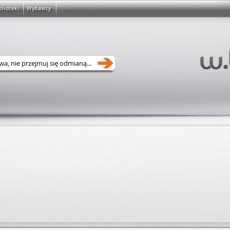
blioteki
Wydawcy