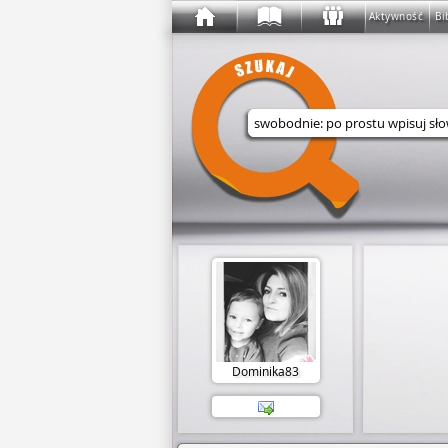
Aktywność
Bi
Wyszukaj w serwisie
Dominika83