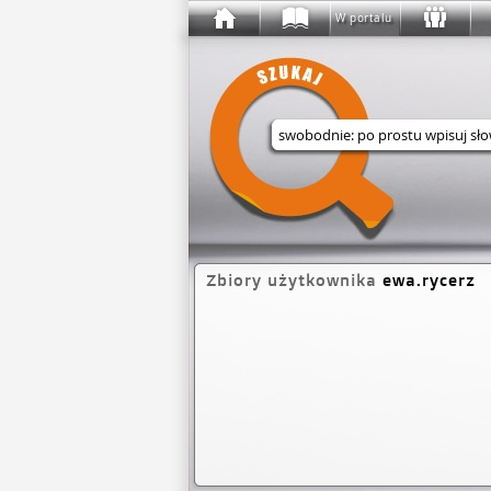
W portalu
Wyszukaj w serwisie
Zbiory użytkownika
ewa.rycerz