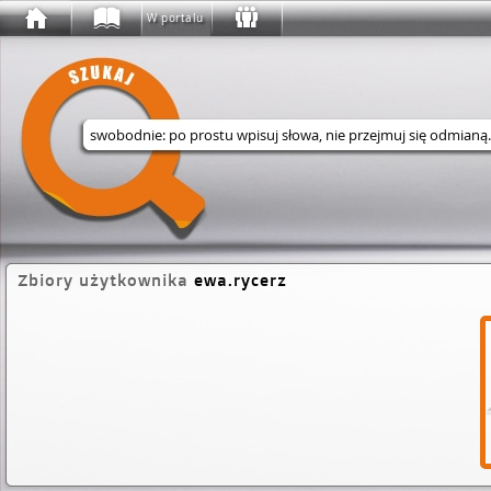
W portalu
Wyszukaj w serwisie
Zbiory użytkownika
ewa.rycerz