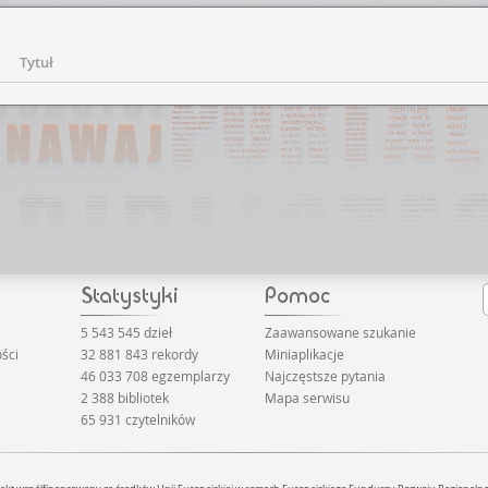
Tytuł
5 543 545 dzieł
Zaawansowane szukanie
ści
32 881 843 rekordy
Miniaplikacje
46 033 708 egzemplarzy
Najczęstsze pytania
2 388 bibliotek
Mapa serwisu
65 931 czytelników