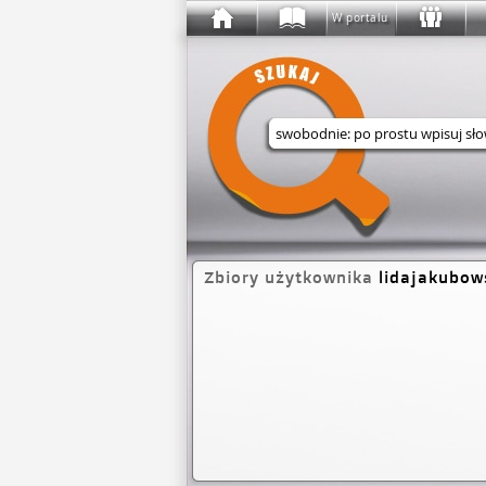
W portalu
Wyszukaj w serwisie
Zbiory użytkownika
lidajakubow