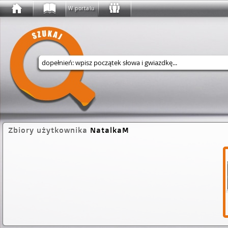
W portalu
Wyszukaj w serwisie
Zbiory użytkownika
NatalkaM