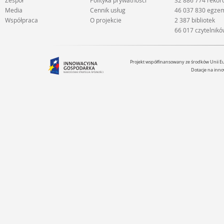
Zespół
Polityka prywatności
32 886 774 rekor
Media
Cennik usług
46 037 830 egze
Współpraca
O projekcie
2 387 bibliotek
66 017 czytelnik
Projekt współfinansowany ze środków Unii 
Dotacje na inno