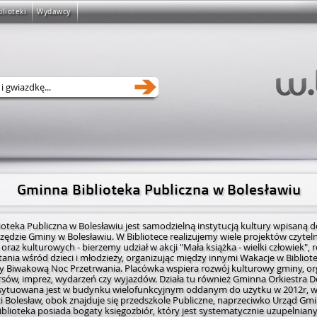
blioteki
Wydawcy
Gminna Biblioteka Publiczna w Bolesławiu
oteka Publiczna w Bolesławiu jest samodzielną instytucją kultury wpisaną d
zędzie Gminy w Bolesławiu. W Bibliotece realizujemy wiele projektów czyteln
oraz kulturowych - bierzemy udział w akcji "Mała książka - wielki człowiek",
tania wśród dzieci i młodzieży, organizując między innymi Wakacje w Bibliot
czy Biwakową Noc Przetrwania. Placówka wspiera rozwój kulturowy gminy, or
sów, imprez, wydarzeń czy wyjazdów. Działa tu również Gminna Orkiestra D
usytuowana jest w budynku wielofunkcyjnym oddanym do użytku w 2012r, 
 Bolesław, obok znajduje się przedszkole Publiczne, naprzeciwko Urząd Gmin
Biblioteka posiada bogaty księgozbiór, który jest systematycznie uzupelnian