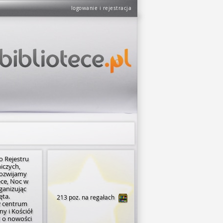
logowanie i rejestracja
o Rejestru
iczych,
 rozwijamy
ece, Noc w
ganizując
ęta.
213 poz. na regałach
w centrum
y i Kościół
y o nowości