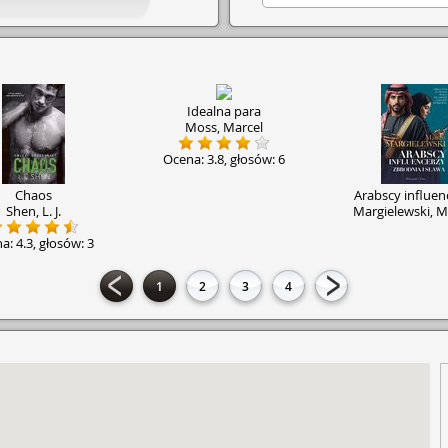
Idealna para
Moss, Marcel
Ocena:
3.8
, głosów:
6
Chaos
Arabscy influen
Shen, L. J.
Margielewski, M
na:
4.3
, głosów:
3
1
2
3
4