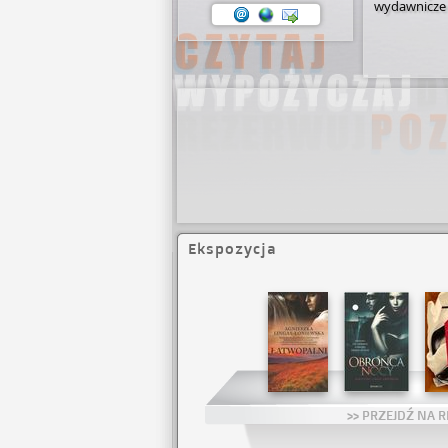
wydawnicze 
Ekspozycja
Brak pozycji
>> PRZEJDŹ NA R