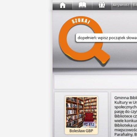
Aktywność
Bi
Wyszukaj w serwisie
Gminna Bibli
Kultury w Ur
społecznych 
pasję do czy
h od 7:30 do 19:00
Bibliotece 
 od 8:00 do 13:00
wiele konkur
Biblioteka 
12 812
miejscowości
Bolesław GBP
Parafialny. 