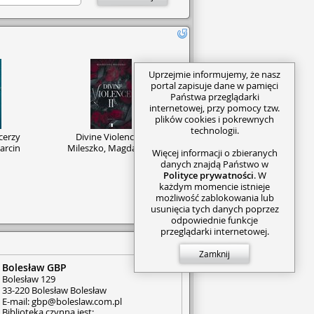
Uprzejmie informujemy, że nasz
portal zapisuje dane w pamięci
Państwa przeglądarki
internetowej, przy pomocy tzw.
plików cookies i pokrewnych
technologii.
cerzy
Divine Violence II
arcin
Mileszko, Magdalena
Więcej informacji o zbieranych
danych znajdą Państwo w
Polityce prywatności
. W
każdym momencie istnieje
możliwość zablokowania lub
usunięcia tych danych poprzez
odpowiednie funkcje
przeglądarki internetowej.
Zamknij
Bolesław GBP
Pokaż wszystkie
Bolesław 129
33-220 Bolesław Bolesław
E-mail: gbp@boleslaw.com.pl
Biblioteka czynna jest: