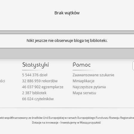
Brak wątków
Nikt jeszcze nie obserwuje bloga tej biblioteki.
5 544 376 dzieł
Zaawansowane szukanie
ści
32 886 959 rekordów
Miniaplikacje
46 037 902 egzemplarze
Najczęstsze pytania
2 387 bibliotek
Mapa serwisu
66 024 czytelników
jekt współfinansowany ze środków Unii Europejskiej w ramach Europejskiego Funduszu Rozwoju Regionaln
Dotacje na innowacje - Inwestujemy w Waszą przyszłość