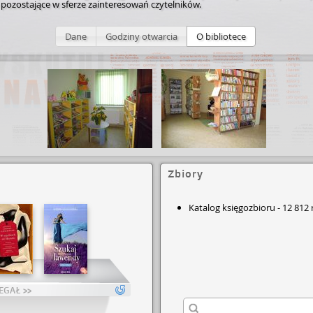
pozostające w sferze zainteresowań czytelników.
Dane
Godziny otwarcia
O bibliotece
Zbiory
Katalog księgozbioru
-
12 812
EGAŁ >>