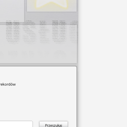
 rekordów
Przeszukaj