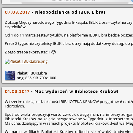
07.03.2017
•
Niespodzianka od IBUK Libra!
Z okazji Międ­zyna­rodo­wego­ Tygodnia E-książki, IBUK Libra - czytelnia 
czytelników.
Od 1 do 14 marca zestaw tytułów na platformie IBUK Libra będzie poszerzony
Przez 2 tygodnie czytelnicy IBUK Libra otrzymają dodatkowy dostęp do pe
Z tego trzeba skorzystać!!!
😊
Plakat_IBUKLibra
png, 835 KiB, 709x1000
01.03.2017
•
Moc wydarzeń w Bibliotece Kraków!
W trzecim miesiącu działalności BIBLIOTEKA KRAKÓW przygotowała zróżni
i dorosłych.
Spośród wielu propozycji warto zwrócić uwagę m.in. na imprezy zorga
Biblioteki Kraków, na zajęcia przygotowane w Tygodniu z Internetem o
Malucha, działającym w ramach projektu Biblioteki Kraków: „Festiwal Mag
W marcu w filiach Biblioteki Kraków odbędą się również tradycyjne