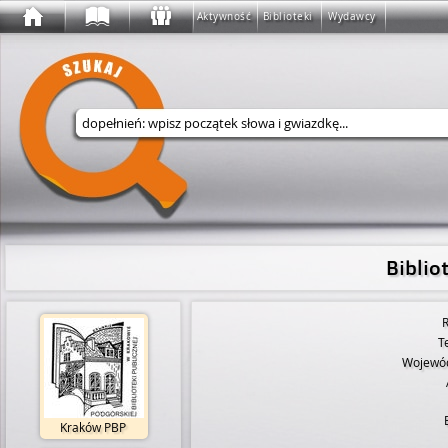
Aktywność
Biblioteki
Wydawcy
Wyszukaj w serwisie
Biblio
R
T
Wojewó
Kraków PBP