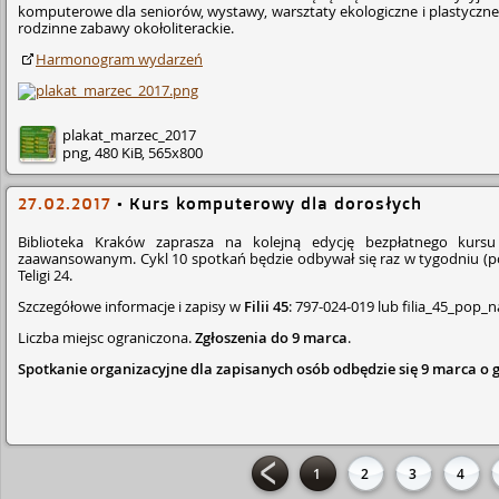
komputerowe dla seniorów, wystawy, warsztaty ekologiczne i plastyczne,
rodzinne zabawy okołoliterackie.
Harmonogram wydarzeń
plakat_marzec_2017
png, 480 KiB, 565x800
27.02.2017
•
Kurs komputerowy dla dorosłych
Biblioteka Kraków zaprasza na kolejną edycję bezpłatnego ku
zaawansowanym. Cykl 10 spotkań będzie odbywał się raz w tygodniu (po 1.5
Teligi 24.
Szczegółowe informacje i zapisy w
Filii 45
: 797-024-019 lub fili­a_45­_pop­
Liczba miejsc ograniczona.
Zgłoszenia do 9 marca
.
Spotkanie organizacyjne dla zapisanych osób odbędzie się 9 marca o 
1
2
3
4