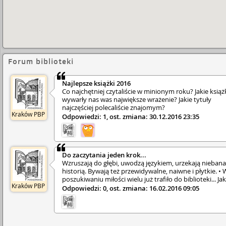
Forum biblioteki
Najlepsze książki 2016
Co najchętniej czytaliście w minionym roku? Jakie książ
wywarły nas was największe wrażenie? Jakie tytuły
najczęściej polecaliście znajomym?
Kraków PBP
Odpowiedzi: 1, ost. zmiana: 30.12.2016 23:35
Do zaczytania jeden krok...
Wzruszają do głębi, uwodzą językiem, urzekają niebana
historią. Bywają też przewidywalne, naiwne i płytkie. • 
poszukiwaniu miłości wielu już trafiło do biblioteki... Jak
Kraków PBP
książki o miłości czytacie? Które tytuły najbardziej zapa
Odpowiedzi: 0, ost. zmiana: 16.02.2016 09:05
Wam w pamięć? Za co uwielbiacie książkowe postaci, a
was w nich drażni? Czy zgadzacie się z ich wyborami? •
Zapraszamy do dyskusji na temat Waszych ulubionych
historii o miłości.