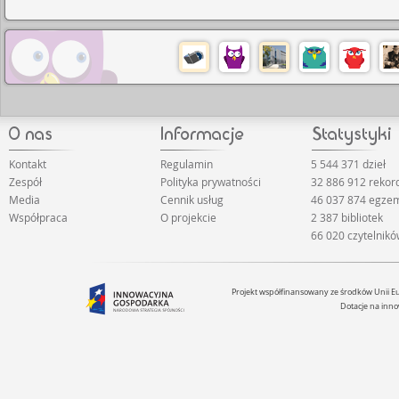
Kontakt
Regulamin
5 544 371 dzieł
Zespół
Polityka prywatności
32 886 912 reko
Media
Cennik usług
46 037 874 egze
Współpraca
O projekcie
2 387 bibliotek
66 020 czytelnik
Projekt współfinansowany ze środków Unii 
Dotacje na inno