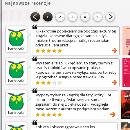
Najnowsze recenzje
1
2
3
4
5
Kilkakrotnie popłakałam się podczas lektury tej
książki - zapewne dlatego, że sama kiedyś
miałam trudne relacje z matką i rozumiałam
odczucia Pani Brett...
barbarafa
Wyrażenie "złap i ukręć łeb", to stary termin z
branży tabloidów na opisanie praktyki
kupowania tematów na wyłączność po to, żeby
je pogrzebać. Książka przedstawia kulisy
barbarafa
wyciągania prawdy na światło dzienne.
Wypożyczyłam tę książkę dla taty, który lubi
historie z II wojny światowej, ale sama
zajrzałam do niej z ciekawości i... wciągnęła
mnie. Razem z autorem podążałam śladami
barbarafa
młodej kobiety, która w sierpniu '44 "przelazła
przez barykadę, szła z pejczem w dłoni". Od tej
wzmianki we wspomnieniach pewnego
Kobieta kobiecie zgotowała ten los...
powstańca autor zaczął tropić Wandę. Też