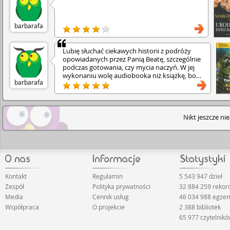
mnie to zaintrygowało. Czy przeżyła wojnę?
Trzeba przeczytać.
barbarafa
Lubię słuchać ciekawych historii z podróży
opowiadanych przez Panią Beatę, szczególnie
podczas gotowania, czy mycia naczyń. W jej
wykonaniu wolę audiobooka niż książkę, bo
barbarafa
ma bardzo kojący głos.
Nikt jeszcze ni
Kontakt
Regulamin
5 543 947 dzieł
Zespół
Polityka prywatności
32 884 259 reko
Media
Cennik usług
46 034 988 egze
Współpraca
O projekcie
2 388 bibliotek
65 977 czytelnik