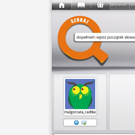
Aktywność
Bi
Wyszukaj w serwisie
malgorzata_radtke