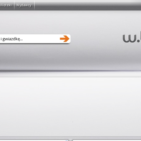
blioteki
Wydawcy