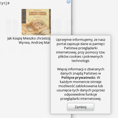
zycje
Jak książę Mieszko chrześcijaninem się stawał
Uprzejmie informujemy, że nasz
Wyrwa, Andrzej Marek
portal zapisuje dane w pamięci
Państwa przeglądarki
internetowej, przy pomocy tzw.
plików cookies i pokrewnych
technologii.
Więcej informacji o zbieranych
danych znajdą Państwo w
Polityce prywatności
. W
każdym momencie istnieje
możliwość zablokowania lub
usunięcia tych danych poprzez
odpowiednie funkcje
przeglądarki internetowej.
Zamknij