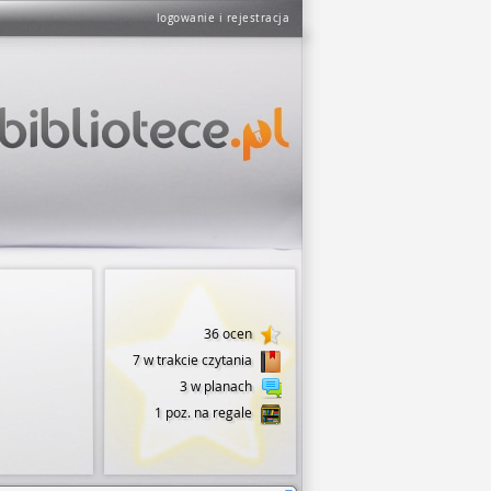
logowanie i rejestracja
36 ocen
7 w trakcie czytania
3 w planach
1 poz. na regale