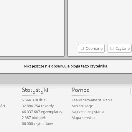
Ocenione
Czytane
Nikt jeszcze nie obserwuje bloga tego czytelnika.
5 544 378 dzieł
Zaawansowane szukanie
ści
32 886 754 rekordy
Miniaplikacje
46 037 687 egzemplarzy
Najczęstsze pytania
2 387 bibliotek
Mapa serwisu
66 000 czytelników