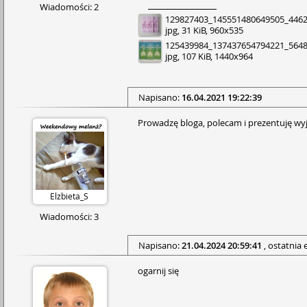
Wiadomości: 2
129827403_145551480649505_446
jpg, 31 KiB, 960x535
125439984_137437654794221_564
jpg, 107 KiB, 1440x964
Napisano:
16.04.2021 19:22:39
Prowadzę bloga, polecam i prezentuję wyj
Elzbieta_S
Wiadomości: 3
Napisano:
21.04.2024 20:59:41
, ostatnia 
ogarnij się