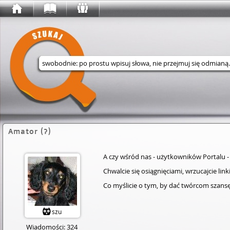
Wyszukaj w serwisie
Amator (?)
A czy wśród nas - użytkowników Portalu -
Chwalcie się osiągnięciami, wrzucajcie lin
Co myślicie o tym, by dać twórcom szansę e
szu
Wiadomości: 324