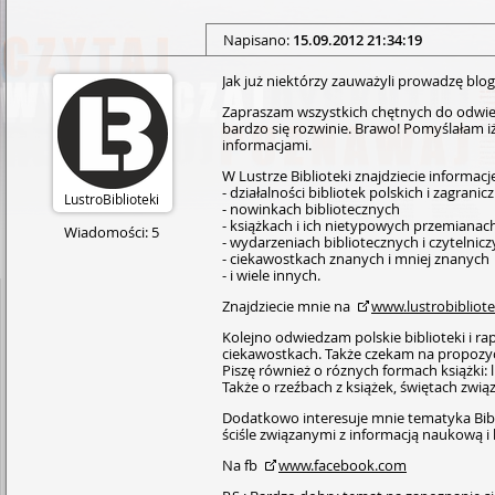
Napisano:
15.09.2012 21:34:19
Jak już niektórzy zauważyli prowadzę bloga
Zapraszam wszystkich chętnych do odwiedz
bardzo się rozwinie. Brawo! Pomyślałam i
informacjami.
W Lustrze Biblioteki znajdziecie informacje
- działalności bibliotek polskich i zagranic
LustroBiblioteki
- nowinkach bibliotecznych
- książkach i ich nietypowych przemianac
Wiadomości: 5
- wydarzeniach bibliotecznych i czytelnic
- ciekawostkach znanych i mniej znanych
- i wiele innych.
Znajdziecie mnie na
www.lust­robi­blio­tek
Kolejno odwiedzam polskie biblioteki i rap
ciekawostkach. Także czekam na propozycje
Piszę również o róznych formach książki: li
Także o rzeźbach z książek, świętach związ
Dodatkowo interesuje mnie tematyka Bibli
ściśle związanymi z informacją naukową i b
Na fb
www.facebook.com