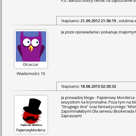
P.S.: Bardzo dobry temat na zapoznanie się
Napisano:
21.09.2012 21:36:19
, ostatnia 
Ja pisze opowiadania i pokazuje znajomy
Olciaczar
Wiadomości: 10
Napisano:
18.08.2015 02:30:33
Ja prowadzę bloga - Papierowy Morderca -
wszystkim na kryminalne. Poza tym na bl
"Drugiego dna" oraz fantastycznego "Mist
Zapomniałabym! Dla serwisu Bookeriada two
Zapraszam!
PapierowyMorderca