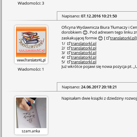
Wiadomości: 3
Napisano:
07.12.2016 10:21:50
Oficyna Wydawnicza Biura Tłumaczy i Cen
dorobkiem
. Pod adresem tego linku z
😊
zaskakującej formie
[
translatorkl.pl
😊
1/
translatorkl.pl
2/
translatorkl.pl
3/
translatorkl.pl
4/
translatorkl.pl
www.TranslatorKL.pl
5/
translatorkl.pl
Już wkrótce pojawi się nowa pozycja pt. 
Wiadomości: 1
Napisano:
24.06.2017 20:18:21
Napisałam dwie książki z dziedziny rozwo
szam.anka