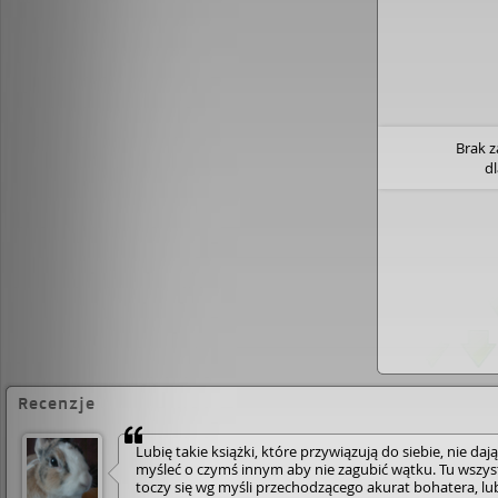
Emmą, która okazała jej tyle miłości. Profe
wielbicielką opery. W innym życiu prowad
naukowe na dzieciach. Teraz się boi, ale ni
Nie da się zapomnieć tej książki, już nigdy
Meller, za pomocą historii o zwykłych z po
wyciąga z nas najgłębiej ukryte lęki, star
niemyślenie o nieprzyjemnych sprawach. A
Brak 
Tajget" chwyta nas za głowy i każe patrzeć
d
przeszły, dokonany, którego nie wolno na
Recenzje
Lubię takie książki, które przywiązują do siebie, nie dają
myśleć o czymś innym aby nie zagubić wątku. Tu wszy
toczy się wg myśli przechodzącego akurat bohatera, lu