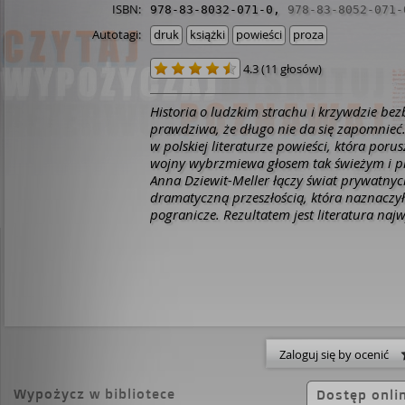
ISBN:
978-83-8032-071-0
,
978-83-8052-071-
Autotagi:
druk
książki
powieści
proza
4.3
(
11 głosów
)
Historia o ludzkim strachu i krzywdzie be
prawdziwa, że długo nie da się zapomnieć
w polskiej literaturze powieści, która poru
wojny wybrzmiewa głosem tak świeżym i 
Anna Dziewit-Meller łączy świat prywatnyc
dramatyczną przeszłością, która naznaczył
pogranicze. Rezultatem jest literatura najw
dowodząca pisarskiej dojrzałości, niewykłej
empatii. Współczesny Śląsk. Spokojną cod
Sebastiana uporczywie zakłóca strach o b
maleńkiej córeczki. Nie zdaje sobie sprawy,
miały miejsce podczas II Wojny Światowej 
którym obecnie mieści się jego apteka. Rysi
szpitalnymi korytarzami prowadzony prze
esesmańskim mundurze. Mały chłopiec nie
Zaloguj się by ocenić
dlaczego się tu znalazł i kim jest ta pani 
uśmiechu. Zefka wróciła na Śląsk po dwul
Wypożycz w bibliotece
Dostęp onli
robotach w Niemczech. Nie chciała wracać.