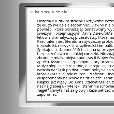
Kilka słów o dziele
Historia o ludzkim strachu i krzywdzie bez
że długo nie da się zapomnieć. Dawno nie by
powieści, która poruszając temat wojny w
świeżym i przejmującym. Anna Dziewit-Mell
lęków z dramatyczną przeszłością, która naz
Rezultatem jest literatura najwyższej próby
dojrzałości, niewykłej wrażliwości i empatii
Spokojną codzienność Sebastiana uporczywi
bezpieczeństwo maleńkiej córeczki. Nie zdaj
zbrodnie miały miejsce podczas II Wojny Św
apteka. Rysio idzie szpitalnymi korytarz
Mały chłopiec nie rozumie, dlaczego się tu 
wróciła na Śląsk po dwuletnim pobycie na 
która okazała jej tyle miłości. Profesor Lub
eksperymenty naukowe na dzieciach. Teraz si
książki, już nigdy. Bo Anna Dziewit-Meller, 
nas najgłębiej ukryte lęki, starannie scho
Tajget" chwyta nas za głowy i każe patrzeć 
zapomnieć.