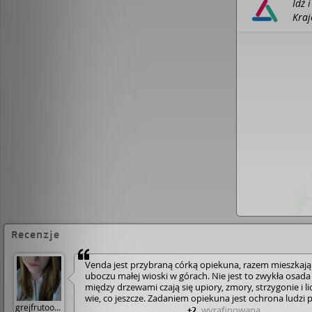
Idź 
mitologii słowiańskiej, komponując własną, smak
Kraj
różnorodnych składników, stworzona przez nią wiz
Crea
spójna. Oto świat pogański, przedchrześcijański w p
groźny, pociągający, fascynujący, a chwilami przer
autor cyklu „Gwiazda Wenus, Gwiazda Lucyfer”
„T
czekałem z niecierpliwością.”
Jacek Łukawski, autor 
Recenzje
Venda jest przybraną córką opiekuna, razem mieszkają
uboczu małej wioski w górach. Nie jest to zwykła osada
między drzewami czają się upiory, zmory, strzygonie i l
wie, co jeszcze. Zadaniem opiekuna jest ochrona ludzi 
grejfrutoowa
tymi istotami. Jednak pewnego dnia mężczyzna ginie, a
wyrafinowana
+2