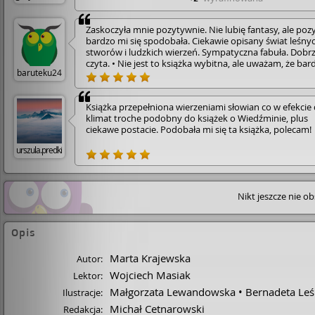
Venda zostaje sama. Opiekun nie zamierza jednak odej
spokoju – wraca do chaty jako żywy trup, a dziewczyna
Zaskoczyła mnie pozytywnie. Nie lubię fantasy, ale poz
ledwo uchodzi z życiem. Przed atakiem przybranego oj
bardzo mi się spodobała. Ciekawie opisany świat leśny
broni ją wilk. Czy to tylko zwierzę? A może to kolejna
stworów i ludzkich wierzeń. Sympatyczna fabuła. Dobrz
magiczna istota? Jak poradzi sobie wioska bez opiekun
czyta. • Nie jest to książka wybitna, ale uważam, że bar
Czy mieszkańcy będą bezpieczni? • Idź i czekaj mrozów
baruteku24
dobra. Polecam.
Marty Krajewskiej to pierwszy tom serii Wilcza Dolina.
Główną bohaterką powieści jest Venda – młoda dziewc
która nagle zostaje sama i musi poradzić sobie nie tylk
Książka przepełniona wierzeniami słowian co w efekcie 
wszystkimi pracami w domostwie, lecz także z samotno
klimat troche podobny do książek o Wiedźminie, plus
oczekiwaniami mieszkańców wioski i nadprzyrodzony
ciekawe postacie. Podobała mi się ta książka, polecam!
istotami. • więcej na: [Link]
urszula.predki
Nikt jeszcze nie o
Opis
Marta Krajewska
Autor:
Wojciech Masiak
Lektor:
Małgorzata Lewandowska
Bernadeta Le
Ilustracje:
Michał Cetnarowski
Redakcja: