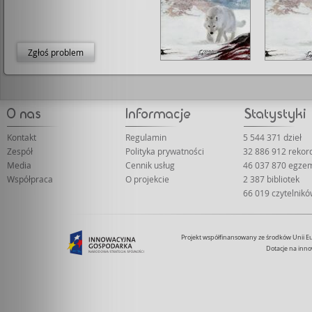
Zgłoś problem
Kontakt
Regulamin
5 544 371 dzieł
Zespół
Polityka prywatności
32 886 912 reko
Media
Cennik usług
46 037 870 egze
Współpraca
O projekcie
2 387 bibliotek
66 019 czytelnik
Projekt współfinansowany ze środków Unii 
Dotacje na inno