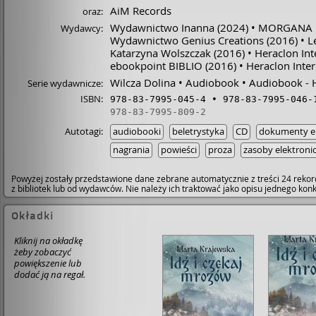
AiM Records
oraz:
Wydawnictwo Inanna
(2024)
MORGANA K
Wydawcy:
Wydawnictwo Genius Creations
(2016)
L
Katarzyna Wolszczak
(2016)
Heraclon Int
ebookpoint BIBLIO
(2016)
Heraclon Inter
Wilcza Dolina
Audiobook
Audiobook - H
Serie wydawnicze:
ISBN:
978-83-7995-045-4
978-83-7995-046-
978-83-7995-809-2
Autotagi:
audiobooki
beletrystyka
CD
dokumenty el
nagrania
powieści
proza
zasoby elektroni
Powyżej zostały przedstawione dane zebrane automatycznie z treści 24 rekor
z bibliotek lub od wydawców. Nie należy ich traktować jako opisu jednego ko
Okładki
Kliknij na okładkę
żeby zobaczyć
powiększenie lub
dodać ją na regał.