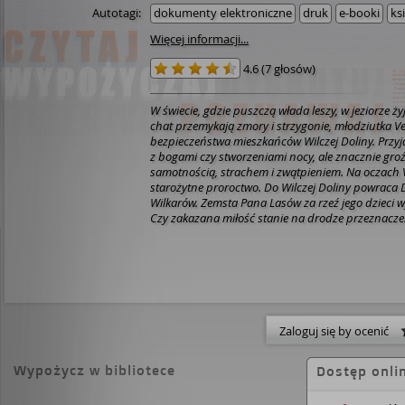
Autotagi:
dokumenty elektroniczne
druk
e-booki
ks
Więcej informacji...
4.6
(
7 głosów
)
W świecie, gdzie puszczą włada leszy, w jeziorze ż
chat przemykają zmory i strzygonie, młodziutka V
bezpieczeństwa mieszkańców Wilczej Doliny. Przyjdzi
z bogami czy stworzeniami nocy, ale znacznie gro
samotnością, strachem i zwątpieniem.
Na oczach 
starożytne proroctwo. Do Wilczej Doliny powraca 
Wilkarów. Zemsta Pana Lasów za rzeź jego dzieci w
Czy zakazana miłość stanie na drodze przeznaczen
wypełnić przerażającą przepowiednię? Jak potoczą
zielarce syna karczmarza, pięknej minstrelki Stalki
wojownika i innych mieszkańców wioski, z których
tajemnice?
„Stare opowieści krążą między nami, a
Magia w powieści Marty Krajewskiej wydaje mi się 
równocześnie znajoma i nowa. Za sprawą autorki
nieoswojonego, w którym demony to część natury, a
Zaloguj się by ocenić
książęta i herosi – zmagają się z nimi niczym z cz
Podążałem znajomymi tropami, gubiłem się w nich
Wypożycz w bibliotece
Dostęp onli
grozy magii, w którą schwytała mnie autorka.”
Paw
światów”, zdobywca Literackiej Nagrody im. Żuław
wymieszała z wprawą dobrze wyszkolonej zielarki 