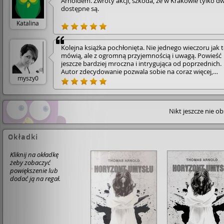
Arnoldem. Zwroty akcji, szkoda, że w Krakowie tylko dw
dostępne są.
Katalina
Kolejna książka pochłonięta. Nie jednego wieczoru jak 
mówią, ale z ogromną przyjemnością i uwagą. Powieść
jeszcze bardziej mroczna i intrygująca od poprzednich.
Autor zdecydowanie pozwala sobie na coraz więcej,
myszy0
wystawiając nasze emocje na prawdziwe tortury! Tym
razem detektywi zostali wplątani w aferę medyczną, kt
skutki odczuli boleśnie na własnej skórze. Jak poprzedn
wyrachowana intryga, zwroty akcji, zaskoczenie do
Nikt jeszcze nie o
ostatnich rozdziałów. Nie raz mruczałam pod nosem "n
jak to!"... i leciał kolejny rozdział :-) Uwielbiam i czekam 
więcej! Polecam wszystkie pozycje Thomasa Arnolda,
zdecydowanie mój ulubiony autor kryminałów!
Okładki
Kliknij na okładkę
żeby zobaczyć
powiększenie lub
dodać ją na regał.