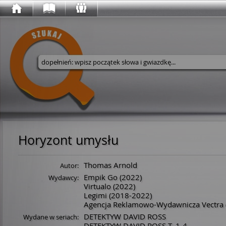
Wyszukaj w serwisie
Horyzont umysłu
Thomas Arnold
Autor:
Empik Go
(2022)
Wydawcy:
Virtualo
(2022)
Legimi
(2018-2022)
Agencja Reklamowo-Wydawnicza Vectra
DETEKTYW DAVID ROSS
Wydane w seriach:
DETEKTYW DAVID ROSS T. 1-4