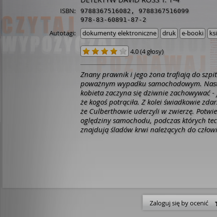
ISBN:
9788367516082
,
9788367516099
978-83-60891-87-2
Autotagi:
dokumenty elektroniczne
druk
e-booki
ks
4.0
(
4 głosy
)
Znany prawnik i jego żona trafiają do szpi
poważnym wypadku samochodowym. Nast
kobieta zaczyna się dziwnie zachowywać - 
że kogoś potrąciła. Z kolei świadkowie zda
że Culberthowie uderzyli w zwierzę. Potwie
oględziny samochodu, podczas których tec
znajdują śladów krwi należących do człow
wychodzi na jaw, że Alice Culberth leczyła 
psychiatrycznie w prywatnej klinice z pow
wydarzenia sprzed trzech lat. Detektyw Da
wydziału zabójstw w Cleveland próbuje sko
jej terapeutą, jednak ten nie odbiera tele
szybko nabiera rozpędu, gdy dwa dni późn
samym rejonie, w którym doszło do wypa
chłopak natrafia na zwłoki młodej kobiety.
Zaloguj się by ocenić
związek pomiędzy Alice Culberth a ofiarą. 