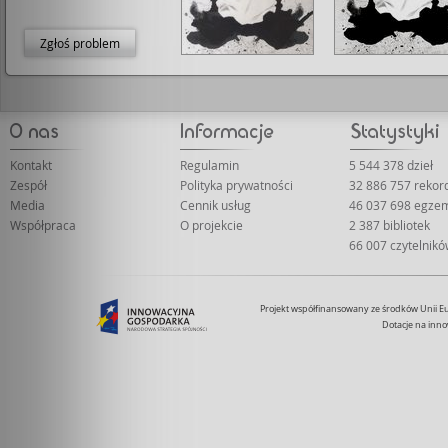
Zgłoś problem
Kontakt
Regulamin
5 544 378 dzieł
Zespół
Polityka prywatności
32 886 757 reko
Media
Cennik usług
46 037 698 egze
Współpraca
O projekcie
2 387 bibliotek
66 007 czytelnik
Projekt współfinansowany ze środków Unii 
Dotacje na inno