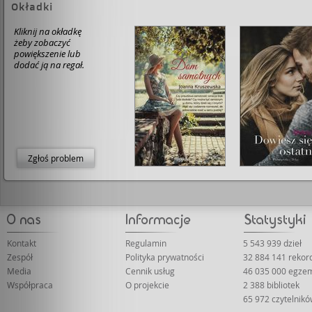
Okładki
Kliknij na okładkę
żeby zobaczyć
powiększenie lub
dodać ją na regał.
Zgłoś problem
Kontakt
Regulamin
5 543 939 dzieł
Zespół
Polityka prywatności
32 884 141 reko
Media
Cennik usług
46 035 000 egze
Współpraca
O projekcie
2 388 bibliotek
65 972 czytelnik