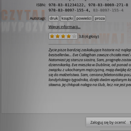
ISBN:
978-83-81234122
,
978-83-8069-271-8
978-83-8097-155-4
,
83-8097-155-4
Autotagi:
druk
książki
powieści
proza
Więcej informacji...
3.8
(
4 głosy
)
Życie pisze bardziej zaskakujące historie niż najle
bestsellerów… Eve Callaghan zawsze chciała mieć 
Natomiast jej starsza siostra, Sam, pragnęła zost
dziennikarką. Eve mieszka w Dublinie, od ponad oś
związku z ukochanym mężczyzną, mają dwójkę dziec
się do małżeństwa. Sam, ceniona felietonistka po
londyńskiego tygodnika, dzięki dwóm wydanym ksi
sławna. Jej chłopak nalega na ślub, lecz nie jest p
już założyć rodzinę. A poza tym nie bardzo widzi si
gospodyni domowej przy mężu. I bardzo współczuj
która jej zdaniem zaharowuje się na śmierć, dbając
samolubnego partnera. Któregoś dnia Sam wpada
podczas nieobecności Liama na kilka dni zajmie mi
wypełniając jej obowiązki, a w tym czasie młodsza 
zasłużony odpoczynek do Londynu. Dzięki temu o
Zaloguj się by ocenić
zastanowić, czego chcą od życia. Żadna z nich naw
wyobraża, co wyniknie z tej niewinnej zamiany ról