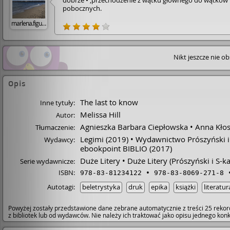
dobrze • ,przechodzenie z wątku głównego do wątków
pobocznych.
marlena.figurska
Nikt jeszcze nie o
Opis
The last to know
Inne tytuły:
Melissa Hill
Autor:
Agnieszka Barbara Ciepłowska
Anna Kłos
Tłumaczenie:
Legimi
(2019)
Wydawnictwo Prószyński i
Wydawcy:
ebookpoint BIBLIO
(2017)
Duże Litery
Duże Litery (Prószyński i S-ka
Serie wydawnicze:
ISBN:
978-83-81234122
978-83-8069-271-8
Autotagi:
beletrystyka
druk
epika
książki
literatur
Powyżej zostały przedstawione dane zebrane automatycznie z treści 25 rekor
z bibliotek lub od wydawców. Nie należy ich traktować jako opisu jednego ko