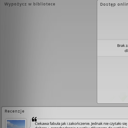
półkuli, w Sydney, Brooke Reynolds, redaktorka 
Wypożycz w bibliotece
Dostęp onli
promującego literaturę kobiecą, z zapartym tchem 
sióstr…
Brak 
d
Recenzje
Ciekawa fabuła jak i zakończenie. Jednak nie czytało się