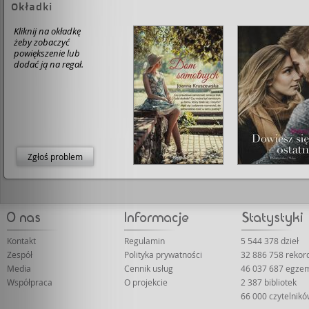
Okładki
Kliknij na okładkę
żeby zobaczyć
powiększenie lub
dodać ją na regał.
Zgłoś problem
Kontakt
Regulamin
5 544 378 dzieł
Zespół
Polityka prywatności
32 886 758 reko
Media
Cennik usług
46 037 687 egze
Współpraca
O projekcie
2 387 bibliotek
66 000 czytelnik