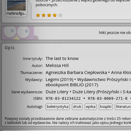
dobrze • ,przechodzenie z wątku głównego do wątków
pobocznych.
marlena.figurska
Nikt jeszcze nie o
Opis
The last to know
Inne tytuły:
Melissa Hill
Autor:
Agnieszka Barbara Ciepłowska
Anna Kłos
Tłumaczenie:
Legimi
(2019)
Wydawnictwo Prószyński i
Wydawcy:
ebookpoint BIBLIO
(2017)
Duże Litery
Duże Litery (Prószyński i S-ka
Serie wydawnicze:
ISBN:
978-83-81234122
978-83-8069-271-8
Autotagi:
beletrystyka
druk
epika
książki
literatur
Powyżej zostały przedstawione dane zebrane automatycznie z treści 25 rekor
z bibliotek lub od wydawców. Nie należy ich traktować jako opisu jednego ko