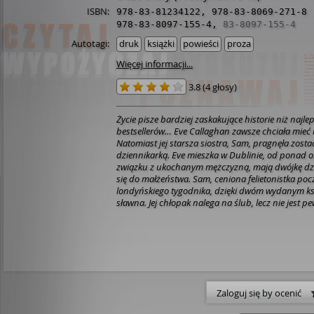
ISBN:
978-83-81234122
,
978-83-8069-271-8
978-83-8097-155-4
,
83-8097-155-4
Autotagi:
druk
książki
powieści
proza
Więcej informacji...
3.8
(
4 głosy
)
Życie pisze bardziej zaskakujące historie niż najle
bestsellerów… Eve Callaghan zawsze chciała mieć 
Natomiast jej starsza siostra, Sam, pragnęła zost
dziennikarką. Eve mieszka w Dublinie, od ponad oś
związku z ukochanym mężczyzną, mają dwójkę dziec
się do małżeństwa. Sam, ceniona felietonistka po
londyńskiego tygodnika, dzięki dwóm wydanym ksi
sławna. Jej chłopak nalega na ślub, lecz nie jest p
już założyć rodzinę. A poza tym nie bardzo widzi si
gospodyni domowej przy mężu. I bardzo współczuj
która jej zdaniem zaharowuje się na śmierć, dbając
samolubnego partnera. Któregoś dnia Sam wpada
podczas nieobecności Liama na kilka dni zajmie mi
wypełniając jej obowiązki, a w tym czasie młodsza 
zasłużony odpoczynek do Londynu. Dzięki temu o
Zaloguj się by ocenić
zastanowić, czego chcą od życia. Żadna z nich naw
wyobraża, co wyniknie z tej niewinnej zamiany ról