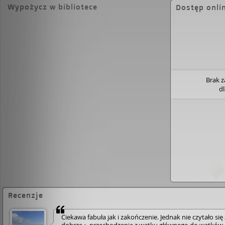
półkuli, w Sydney, Brooke Reynolds, redaktorka 
Wypożycz w bibliotece
Dostęp onli
promującego literaturę kobiecą, z zapartym tchem 
sióstr…
Brak 
d
Recenzje
Ciekawa fabuła jak i zakończenie. Jednak nie czytało się