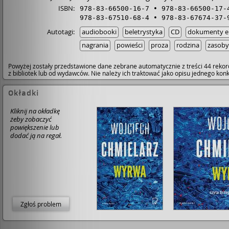
wcale nie znał tak dobrze jak mu się wydawało. Im dalej
ISBN:
978-83-66500-16-7
978-83-66500-17-
zagłębiamy się w historię, tym więcej sekretów wychod
978-83-67510-68-4
978-83-67674-37-
wierzch a Maciej wydaje się coraz bardziej zdesperowa
wymierzać sprawiedliwość na własną rękę...
Autotagi:
audiobooki
beletrystyka
CD
dokumenty el
nagrania
powieści
proza
rodzina
zasoby
Powyżej zostały przedstawione dane zebrane automatycznie z treści 44 rekor
z bibliotek lub od wydawców. Nie należy ich traktować jako opisu jednego ko
Okładki
Kliknij na okładkę
żeby zobaczyć
powiększenie lub
dodać ją na regał.
Zgłoś problem