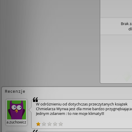
głuchej rozpaczy zmieniającej się w gniew,
ujścia. To także historia o splątanych uczu
trudnej przyjaźni i o konsekwencjach życi
I o tym, że można niewiele wiedzieć o kimś
Brak 
mieszka się pod jednym dachem. Nowy thri
d
psychologiczny Wojciecha Chmielarza, aut
znakomicie przyjętej Rany i zekranizowane
Canal+ Żmijowiska.[lubimyczytac.pl]
Recenzje
W odróżnieniu od dotychczas przeczytanych książek
Chmielarza Wyrwa jest dla mnie bardzo przygnębiająca 
Jednym zdaniem : to nie moje klimaty!!!
a.zuchowicz