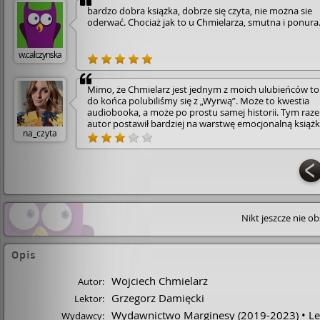
bardzo dobra książka, dobrze się czyta, nie można sie
oderwać. Chociaż jak to u Chmielarza, smutna i ponura
w.calczynska
Mimo, że Chmielarz jest jednym z moich ulubieńców to
do końca polubiliśmy się z „Wyrwą”. Może to kwestia
audiobooka, a może po prostu samej historii. Tym raz
autor postawił bardziej na warstwę emocjonalną książk
na_czyta
oraz szokujące zwroty akcji niż na samą zagadkę,
odchodząc tym samym od typowej formy kryminału. B
tu dużo akcji, a postawa głównych bohaterów kojarzył
się z konwencją mocno już rozbudowaną w serii z
Bezimiennym. Najbardziej jednak boli mnie moja
niepewność co do jednego z kluczowych wątków – nie
wiem do tej pory czy autor zostawił tam pewne nied­o
iedz­enie­, czy to ja słuchając, pominęłam pewne informa
Nikt jeszcze nie o
więc lekturę zakończyłam z pewnym niedosytem. Wiem
to jedna z tych książek która jednym przypadnie do gu
innych zawiedzie. Na przykład – mojemu tacie podobała
Opis
bardzo, dlatego uważam, że każdy powinien podejść do
lektury bez oczekiwań. 6/10 • „Wyrwa” opowiada histor
Wojciech Chmielarz
Autor:
Macieja, którego życie wywraca się do góry nogami w
momencie, gdy dowiaduje się o śmiertelnym wypadku
Grzegorz Damięcki
Lektor:
swojej żony Joanny. Mężczyzna postanawia ruszyć śla
Wydawnictwo Marginesy
(2019-2023)
Le
Wydawcy:
ostatniej podróży swojej małżonki, której – jak się okaz