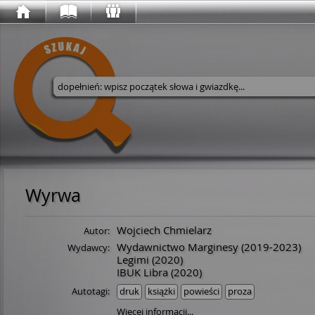
Wyszukaj w serwisie
Wyrwa
Wojciech Chmielarz
Autor:
Wydawnictwo Marginesy
(2019-2023)
Wydawcy:
Legimi
(2020)
IBUK Libra
(2020)
Autotagi:
druk
książki
powieści
proza
Więcej informacji...