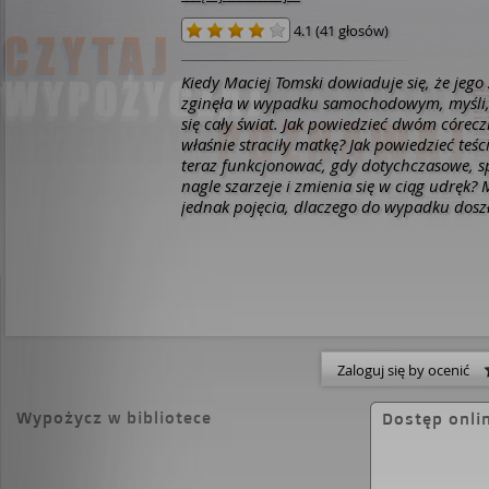
4.1
(
41 głosów
)
Kiedy Maciej Tomski dowiaduje się, że jego
zginęła w wypadku samochodowym, myśli,
się cały świat. Jak powiedzieć dwóm córec
właśnie straciły matkę? Jak powiedzieć teś
teraz funkcjonować, gdy dotychczasowe, s
nagle szarzeje i zmienia się w ciąg udręk? Maciej nie ma
jednak pojęcia, dlaczego do wypadku dosz
Mrągowem, skoro Janina powiedziała mu, ż
delegację pod Kraków. Pomyliła się? Okłam
na jej pogrzebie pojawia się tajemniczy m
Maciej zaczyna rozumieć, że Janina miała 
sekretów. Znacznie więcej, niż można się 
kimś tak zagonionym i zapracowanym. I że 
nimi zmierzyć. Pytania zaczynają się mnoży
Zaloguj się by ocenić
zmienia w skomplikowaną zagadkę. Maciej 
Mazury i wkrótce przekonuje się, że być m
naprawdę nie znał kobiety, z którą spędził 
Wypożycz w bibliotece
Dostęp onli
dwanaście lat życia. Wyrwa to opowieść o
którzy kochali tę samą kobietę i którzy będ
zmierzyć się z tajemnicą jej śmierci. O pocz