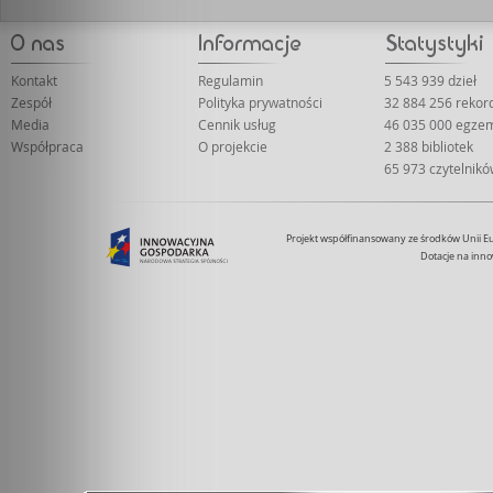
Kontakt
Regulamin
5 543 939 dzieł
Zespół
Polityka prywatności
32 884 256 reko
Media
Cennik usług
46 035 000 egze
Współpraca
O projekcie
2 388 bibliotek
65 973 czytelnik
Projekt współfinansowany ze środków Unii 
Dotacje na inno