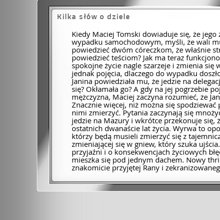
Kilka słów o dziele
Kiedy Maciej Tomski dowiaduje się, że jego 
wypadku samochodowym, myśli, że wali mu s
powiedzieć dwóm córeczkom, że właśnie str
powiedzieć teściom? Jak ma teraz funkcjon
spokojne życie nagle szarzeje i zmienia się 
jednak pojęcia, dlaczego do wypadku dosz
Janina powiedziała mu, że jedzie na delega
się? Okłamała go? A gdy na jej pogrzebie po
mężczyzna, Maciej zaczyna rozumieć, że Jan
Znacznie więcej, niż można się spodziewać 
nimi zmierzyć. Pytania zaczynają się mnoży
jedzie na Mazury i wkrótce przekonuje się, 
ostatnich dwanaście lat życia. Wyrwa to opo
którzy będą musieli zmierzyć się z tajemnicą
zmieniającej się w gniew, który szuka ujścia
przyjaźni i o konsekwencjach życiowych błę
mieszka się pod jednym dachem. Nowy thril
znakomicie przyjętej Rany i zekranizowaneg