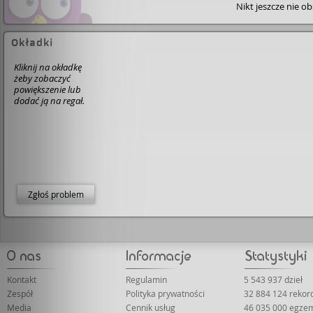
Nikt jeszcze nie o
dziecka, wobec własnego dziecka. Jednak, to okrutna
prawda. Każdemu polecam tę książkę. Myślę, że pod jej
wpływem, człowiek staje się bardziej wrażliwy na los inn
czujny na przejawy przemocy domowej we własnym
Okładki
środowisku. • Za zamkniętymi drzwiami domu autora d
się rzeczy potworne. Najbardziej zapadła mi w pamięć ,,
Kliknij na okładkę
komora gazowa " w której chłopiec często przebywał. 
żeby zobaczyć
czym to polegało, przeczytajcie sami.
powiększenie lub
dodać ją na regał.
Zgłoś problem
Kontakt
Regulamin
5 543 937 dzieł
Zespół
Polityka prywatności
32 884 124 rekor
Media
Cennik usług
46 035 000 egze