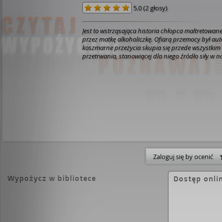
5.0
(
2 głosy
)
Jest to wstrząsająca historia chłopca maltretowane
przez matkę alkoholiczkę. Ofiarą przemocy był au
koszmarne przeżycia skupia się przede wszystkim n
przetrwania, stanowiącej dla niego źródło siły w n
Zaloguj się by ocenić
Wypożycz w bibliotece
Dostęp onli