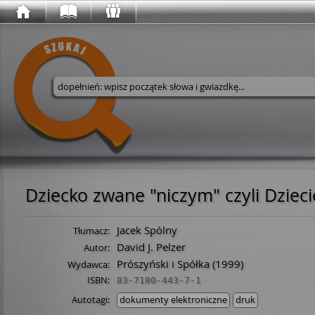
Wyszukaj w serwisie
Dziecko zwane "niczym" czyli Dziec
Jacek Spólny
Tłumacz:
David J. Pelzer
Autor:
Prószyński i Spółka
(1999)
Wydawca:
ISBN:
83-7180-443-7-1
Autotagi:
dokumenty elektroniczne
druk