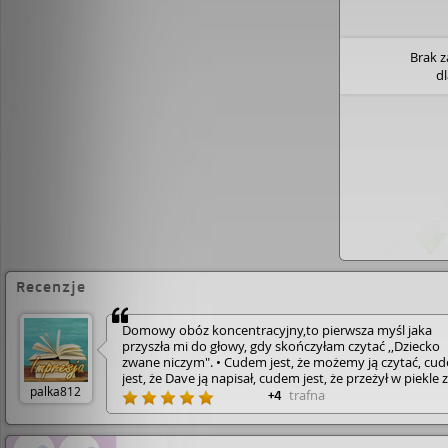
Brak 
d
Recenzje
Domowy obóz koncentracyjny,to pierwsza myśl jaka
przyszła mi do głowy, gdy skończyłam czytać ,,Dziecko
zwane niczym". • Cudem jest, że możemy ją czytać, cu
jest, że Dave ją napisał, cudem jest, że przeżył w piekle 
palka812
Ziemi jakie zgotowała mu matka. • Ta książka, to
trafna
+4
wstrząsające wspomnienia ofiary przemocy domowej.
Trudno uwierzyć, że człowiek jest w stanie posunąć się
tak brutalnych czynów wobec drugiej istoty ludzkiej, 