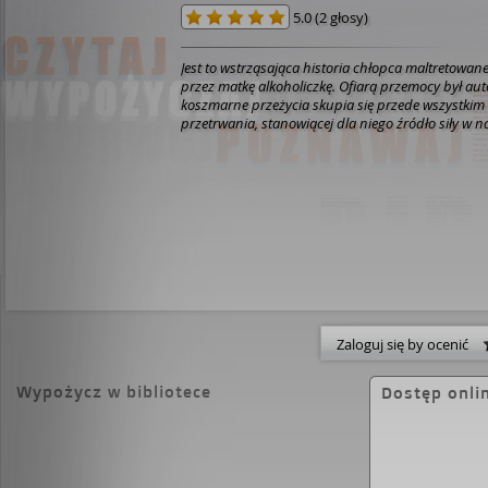
5.0
(
2 głosy
)
Jest to wstrząsająca historia chłopca maltretowane
przez matkę alkoholiczkę. Ofiarą przemocy był au
koszmarne przeżycia skupia się przede wszystkim n
przetrwania, stanowiącej dla niego źródło siły w n
Zaloguj się by ocenić
Wypożycz w bibliotece
Dostęp onli