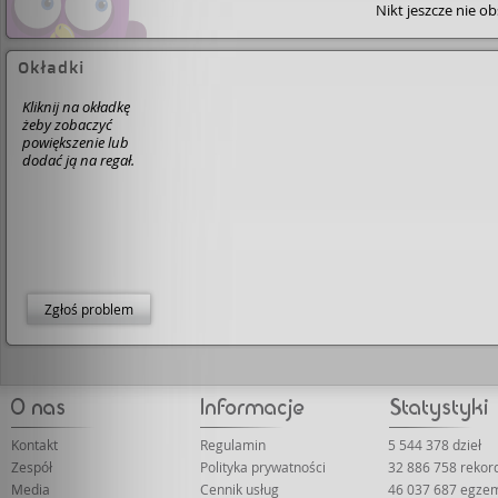
Nikt jeszcze nie o
dziecka, wobec własnego dziecka. Jednak, to okrutna
prawda. Każdemu polecam tę książkę. Myślę, że pod jej
wpływem, człowiek staje się bardziej wrażliwy na los inn
czujny na przejawy przemocy domowej we własnym
Okładki
środowisku. • Za zamkniętymi drzwiami domu autora d
się rzeczy potworne. Najbardziej zapadła mi w pamięć ,,
Kliknij na okładkę
komora gazowa " w której chłopiec często przebywał. 
żeby zobaczyć
czym to polegało, przeczytajcie sami.
powiększenie lub
dodać ją na regał.
Zgłoś problem
Kontakt
Regulamin
5 544 378 dzieł
Zespół
Polityka prywatności
32 886 758 reko
Media
Cennik usług
46 037 687 egze