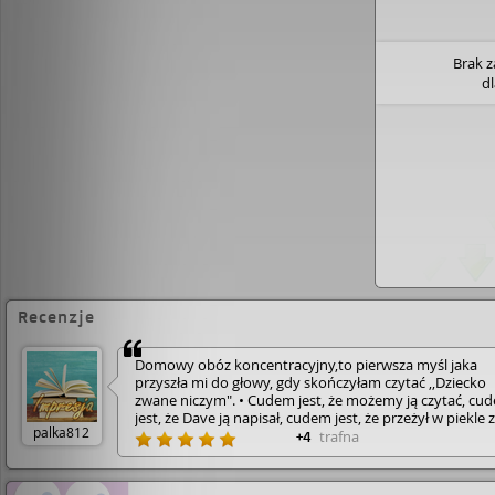
Brak 
d
Recenzje
Domowy obóz koncentracyjny,to pierwsza myśl jaka
przyszła mi do głowy, gdy skończyłam czytać ,,Dziecko
zwane niczym". • Cudem jest, że możemy ją czytać, cu
jest, że Dave ją napisał, cudem jest, że przeżył w piekle 
palka812
Ziemi jakie zgotowała mu matka. • Ta książka, to
trafna
+4
wstrząsające wspomnienia ofiary przemocy domowej.
Trudno uwierzyć, że człowiek jest w stanie posunąć się
tak brutalnych czynów wobec drugiej istoty ludzkiej, 