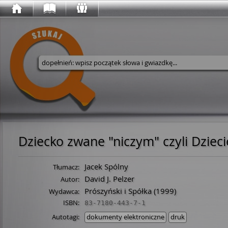
Wyszukaj w serwisie
Dziecko zwane "niczym" czyli Dziec
Jacek Spólny
Tłumacz:
David J. Pelzer
Autor:
Prószyński i Spółka
(1999)
Wydawca:
ISBN:
83-7180-443-7-1
Autotagi:
dokumenty elektroniczne
druk