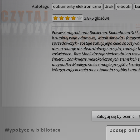
Autotagi:
dokumenty elektroniczne
druk
e-booki
ks
3.8
(
5 głosów
)
Powieść nagrodzona Bookerem. Kolombo na Sri La
brutalnej wojny domowej. Maali Almeida - fotograf
sprzedawczyk - zostaje zabity. Jego ciało spoczywa 
dusza ulatuje do absurdalnego urzędu, rodzaju 
zaświatach. Tam Maali dostaje siedem dni na rozw
śmierci i zamknięcie niedokończonych ziemskich 
przypadku Maalego śmierć mogła przyjść z każdej s
którego zdjęcia mają moc obalania rządów i zap
wrogów wszędzie - od rządowych siepaczy i Tamil
rewolucjonistów. Poszukiwania prowadzą przez j
oraz skomplikowaną relację z matką, a także kraj
wojną domową państwa.
Zaloguj się by ocenić
Wypożycz w bibliotece
Dostęp onli