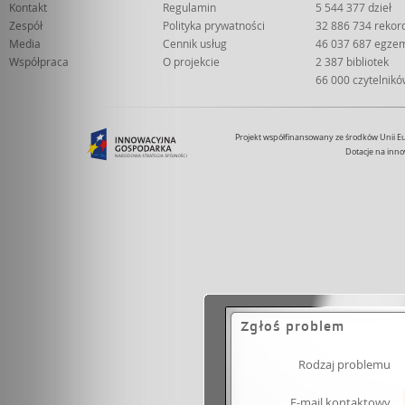
Kontakt
Regulamin
5 544 377 dzieł
Zespół
Polityka prywatności
32 886 734 rekor
Media
Cennik usług
46 037 687 egze
Współpraca
O projekcie
2 387 bibliotek
66 000 czytelnik
Projekt współfinansowany ze środków Unii 
Dotacje na inno
Zgłoś problem
Rodzaj problemu
E-mail kontaktowy