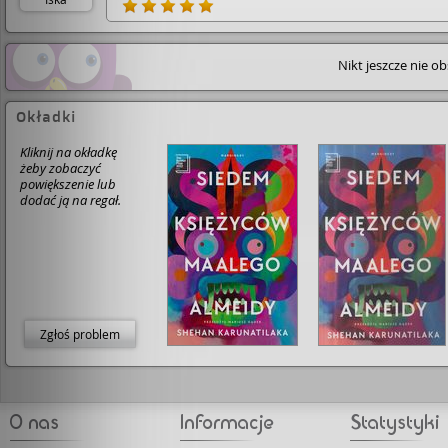
pozaziemskiego urzędu, czegoś na wzór czyśćca, w kt
jest całe mnóstwo zbłąkanych dusz czekających na
dostąpienie oczyszczenia. Maali niczego nie pamięta.
Spogląda tylko na swe pokiereszowane ciało spoczywa
Nikt jeszcze nie o
na dnie jeziora Beira i zastanawia się, jak do tego mogło
dojść. Wrogów jednak miał w swym życiu znacznie więc
niż przyjaciół. Ale dostaje szansę, jaką otrzymało wielu.
siedem tak zwanych księżyców na to, by poznać tajem
Okładki
swego przedwczesnego zgonu. Almeida ma go zamiar
również wykorzystać do zdemaskowania pewnej grupy
Kliknij na okładkę
tyranów, osób odpowiedzialnych za wybuch brutlanej
żeby zobaczyć
wojny domowej na Sri Lance w 1990. Ale w świetle
powiększenie lub
zaistniałej sytuacji może nie być to wcale takie proste, 
dodać ją na regał.
końcu jego ziemski byt się już skończył. A on nie ma
możliwości bezpośredniego skontaktowania się z oso
bliskimi, które mogłyby mu pomóc w ujawnieniu
konkretnych dowodów w tej sprawie. Jest do dla fotogr
zadanie karkołomne, ale nie niemożliwe do zrealizwania
"Siedem księżyców Maalego Almeidy" jest niesamowitą
baśnią, która momentami przywoływała w moim umyś
obrazy z "Boskiej Komedii" Dantego. Czytałam ją z zap
Zgłoś problem
tchem, ogromną ciekawością, niemiłosiernie głodna jej
zakończenia. I takowe rzecz jasna nastało, przynosząc 
sobą swego rodzaju ukojenie. Była to doskonała uczta 
mej czytelniczej duszy. Z czystym sercem polecam. Boo
zasłużony.