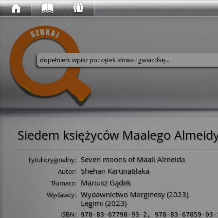
Wyszukaj w serwisie
Siedem księżyców Maalego Almeid
Seven moons of Maali Almeida
Tytuł oryginalny:
Shehan Karunatilaka
Autor:
Mariusz Gądek
Tłumacz:
Wydawnictwo Marginesy
(2023)
Wydawcy:
Legimi
(2023)
ISBN:
978-83-67790-93-2
,
978-83-67859-03-