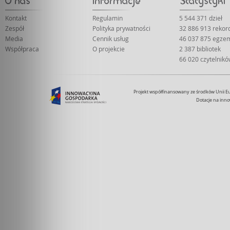
Kontakt
Regulamin
5 544 371 dzieł
Zespół
Polityka prywatności
32 886 913 reko
Media
Cennik usług
46 037 875 egze
Współpraca
O projekcie
2 387 bibliotek
66 020 czytelnik
Projekt współfinansowany ze środków Unii 
Dotacje na inno