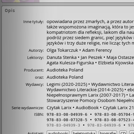
Opis
opowiadana przez zmarłych, a przez autor
Inne tytuły:
także wspomożona imaginacją, która to j
kompatriotom dla refleksji, laikom dla na
podróż przez siedem granic, pięć języków i 
języków i trzy duże religie, nie licząc tych
Olga Tokarczuk
Adam Ferency
Autorzy:
Danuta Stenka
Jan Peszek
Maja Ostasz
Lektorzy:
Agata Kulesza-Figurska
Elżbieta Kijowska
Audioteka Poland
Producent:
Audioteka Poland
oraz:
Legimi
(2020-2025)
Wydawnictwo Literack
Wydawcy:
Wydawnictwo Literackie
(2014-2025)
eb
Niepełnosprawnym Larix
(2007-2017)
La
Stowarzyszenie Pomocy Osobom Niepełno
Czytak Larix
AudioBook
Czytak Larix 
Serie wydawnicze:
ISBN:
978-83-08-04939-6
978-83-08-05704-
978-83-08-07328-5
978-83-08-07523-
978-83-04939-3
978-83-04939-6
97
Autotagi:
audiobooki
beletrystyka
biografie
CD
c