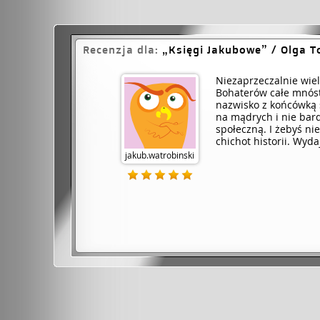
Recenzja dla:
Księgi Jakubowe
/ Olga T
Niez­aprz­ecza­lnie­ wi
Bohaterów całe mnóstw
nazwisko z końcówką s
na mądrych i nie bard
społeczną. I żebyś nie
chichot historii. Wyda
jakub.watrobinski