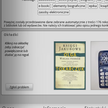
e-booki
elementy biograficzne
epika
książ
zasoby elektroniczne
Powyżej zostały przedstawione dane zebrane automatycznie z treści 176 reko
z bibliotek lub od wydawców. Nie należy ich traktować jako opisu jednego ko
Okładki
Kliknij na okładkę
żeby zobaczyć
powiększenie lub
dodać ją na regał.
Zgłoś problem