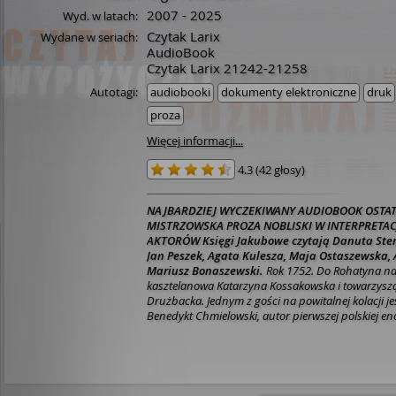
2007 - 2025
Wyd. w latach:
Czytak Larix
Wydane w seriach:
AudioBook
Czytak Larix 21242-21258
Autotagi:
audiobooki
dokumenty elektroniczne
druk
proza
Więcej informacji...
4.3
(
42 głosy
)
NAJBARDZIEJ WYCZEKIWANY AUDIOBOOK OSTAT
MISTRZOWSKA PROZA NOBLISKI W INTERPRETAC
AKTORÓW
Księgi Jakubowe
czytają Danuta Sten
Jan Peszek, Agata Kulesza, Maja Ostaszewska,
Mariusz Bonaszewski.
Rok 1752. Do Rohatyna n
kasztelanowa Katarzyna Kossakowska i towarzysząc
Drużbacka. Jednym z gości na powitalnej kolacji j
Benedykt Chmielowski, autor pierwszej polskiej enc
poetka, osoby rozmiłowane w księgach, szybko zn
rozpoczynają rozmowę, którą później kontynuować
później, także na Podolu, pojawia się młody, przy
Żyd — Jakub Lejbowicz Frank. Tajemniczy przybysz
zaczyna głosić idee, które szybko dzielą społeczn