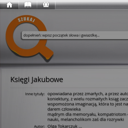
Wyszukaj w serwisie
Księgi Jakubowe
opowiadana przez zmarłych, a przez au
Inne tytuły:
koniektury, z wielu rozmaitych ksiąg zacz
wspomożona imaginacją, która to jest 
darem człowieka
mądrym dla memoryału, kompatriotom dla
nauki, melancholikom zaś dla rozrywki
Olga Tokarczuk
...
Autor: