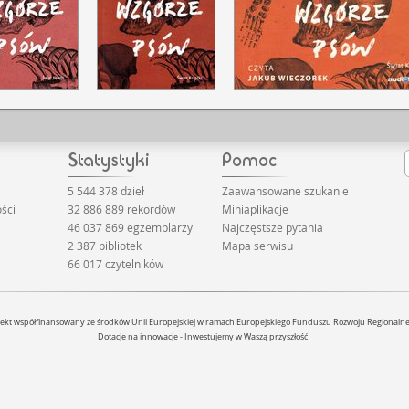
ę tu ze sobą przeplatają. Żulczyk to
jako matrycę dla kolejnych tropów i
popkulturowym wydaniu. Jego
moc nigdy nie stwarza szansy na
5 544 378 dzieł
Zaawansowane szukanie
ści
32 886 889 rekordów
Miniaplikacje
46 037 869 egzemplarzy
Najczęstsze pytania
2 387 bibliotek
Mapa serwisu
66 017 czytelników
jekt współfinansowany ze środków Unii Europejskiej w ramach Europejskiego Funduszu Rozwoju Regionaln
Dotacje na innowacje - Inwestujemy w Waszą przyszłość