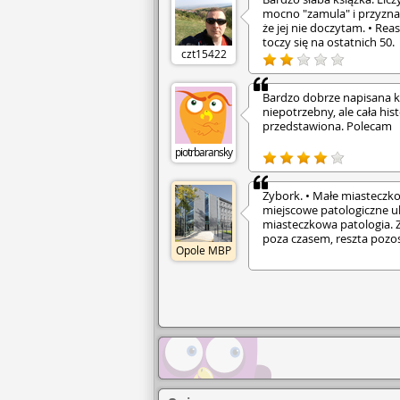
mocno "zamula" i przyzna
że jej nie doczytam. • Re
toczy się na ostatnich 50.
czt15422
Bardzo dobrze napisana ksi
niepotrzebny, ale cała hist
przedstawiona. Polecam
piotrbaransky
Zybork. • Małe miasteczko
miejscowe patologiczne u
mias­tecz­kowa­ patologia.
poza czasem, reszta pozos
Opole MBP
oddając się od lat, tym
czynnościom: drobnym i 
improwizowaniu, zabijani
narkotykowymi wizjami, z
mocnymi procentami. To tu
Żulczyka. • Mikołaj. • Poc
żoną Justyną, zmuszony j
do domu ojca, który po śm
szorstkie życie u boku dru
dzieci. Stracone nadzieje,
stolicy, na tyle nieprzytu