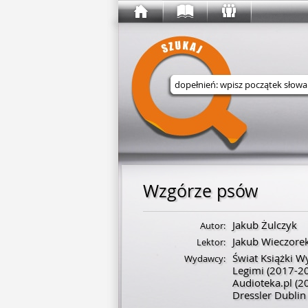
Wyszukaj w serwisie
Wzgórze psów
Jakub Żulczyk
Autor:
Jakub Wieczore
Lektor:
Świat Książki 
Wydawcy:
Legimi
(2017-2
Audioteka.pl
(2
Dressler Dublin