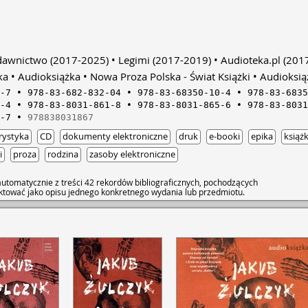
azał się złym wspomnieniem,
sprzed lat. W tym 
e życie byciem za karę.
wspomnienia Mikołaj
z przeszłości, wspomnienie
obawy i grzechy je
ostała brutalnie przerwana.
sedno piętrzących s
 z dawnych lat rzucające cień na
⭐️9/10
ydawnictwo
(2017-2025)
Legimi
(2017-2019)
Audioteka.pl
(2017
obimy ludziom krzywdy, oni w
, a my w odpowiedzi wyrządzamy
ka
Audioksiążka
Nowa Proza Polska - Świat Książki
Audioksiąż
 tak w kółko”. • Justyna. • Po
-7
978-83-682-832-04
978-83-68350-10-4
978-83-6835
e jakoś posklejać małżeństwo z
-4
978-83-8031-861-8
978-83-8031-865-6
978-83-8031
a wyzwań – jej nerwy nie stygną.
edakcji reporterka od
-7
978838031867
ak nie potrafi znaleźć sobie
rystyka
CD
dokumenty elektroniczne
druk
e-booki
epika
książk
z wolna jak palenie cracku. „Co jest
o gówno od kilkuset lat.
i
proza
rodzina
zasoby elektroniczne
az są różne bajery, są ekrany na
lne myśliwce i jeszcze parę rzeczy,
utomatycznie z treści 42 rekordów bibliograficznych, pochodzących
m, elektroniczne, ale tak
raktować jako opisu jednego konkretnego wydania lub przedmiotu.
to wciąż jest to samo gówno”. •
 stopniu moralistyczny,
 krzywdę. Kronikarz spraw
row­incj­onal­nego­ syfu, wyczulony
esy, patologiczne układy,
dzinne sitwy, cały nepotyzm i
uga i szeroka. „Wzgórze psów” to
cno osadzona na mazurskim
iłę z językowego dynamizmu z
etek postaci – świetnie
ina i sprawiedliwość, pokuta i