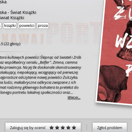
ska
ka - Świat Książki
wiat Książki
k
książki
powieści
proza
.5
(
22 głosy
)
utora kultowych powieści
Ślepnąc od świateł
i
Zrób
az współtwórcy serialu
„Belfer”
.
Zimna, ciemna
 prowincja. Na jej tle doskonale skonstruowany
askakujący, niepokojący, wciągający od pierwszej
o najprostsze odczytanie nowej powieści Żulczyka.
ia ludzi, makabryczne odkrycia związane z ich
mat rodzinny głównego bohatera to pretekst do
lonego portretu lokalnej społeczności oraz
we układy rodziny. Żulczyk pokazuje, jak ojcowie
Więcej...
w, mężowie – żony, przyjaciele – przyjaciół.
 krzywdzie i wybiórczość tej pamięci. Prowincja
, w którym widać metafizyczną prawdę o „polskim
ako miejsce, gdzie przyjezdny z prowincji może
ć, ale nie może spokojnie żyć. Czy karą za zło
 Gdzie jest granica w wymierzaniu
Zaloguj się by ocenić
Zgłoś problem