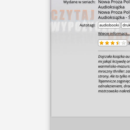
Nowa Proza Pol
Wydane w seriach:
Audioksiążka
Nowa Proza Pols
Audioksiążka - Ś
Autotagi:
audiobooki
dru
Więcej informacji...
3
Dojrzała książka a
mi jakąś krzywdę
or
warmińsko-mazurska
mroczny thriller: z
strony. Ale to tylk
Tajemnicze zaginięc
odnalezieniem, dra
mistrzowsko nakreś
uwikłanej w miejsco
niszczą swoich synó
Zajmuje go pamięć o
Polski jako miejsce
losie” i Warszawa j
wygrać albo przegra
może być inne zło?