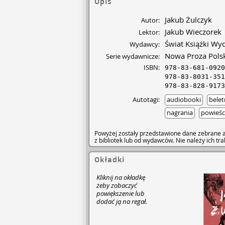
Opis
sobie w nim jakiś kąt, ok
powrót przegraną, a obecn
Jakub Żulczyk
Autor:
Dodatkowo wracają duchy 
pierwszej miłości, która z
Jakub Wieczorek
Lektor:
Niewyjaśnione morderstwo
Świat Książki W
Wydawcy:
te, które właśnie idą. „R
odpowiedzi robią je nam
Nowa Proza Pols
Serie wydawnicze:
je jeszcze komuś innemu. I
ISBN:
978-83-681-0920
romansie z szefem próbuj
978-83-8031-351
Mikołajem. Jest spragnion
Wyrzucona dopiero co z r
978-83-828-9173
niewygodnych tematów, nij
Autotagi:
audiobooki
belet
miejsca. Zybrok wciąga ją 
teraz? No? Gówno. To sam
nagrania
powieśc
Oczywiście, wiecie, że ter
dotyk, Internet, niewidzia
Powyżej zostały przedstawione dane zebrane a
które są niby inne, nie wie
z bibliotek lub od wydawców. Nie należy ich t
naprawdę od kilkuset lat 
Żulczyk to pisarz w jakimś
upominający się o ludzką
Okładki
beznadziejnych, rzecznik p
na lokalne szemrane inter
Kliknij na okładkę
przestępcze machlojki, ro
żeby zobaczyć
nadużycia, jaka Polska dł
powiększenie lub
powieść obyczajowa, mo
dodać ją na regał.
odludziu, czerpiącą swą s
dobrze zarysowanych sylw
poprowadzonej narracji. W