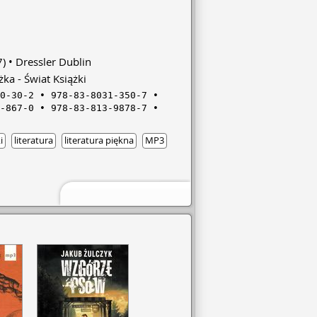
wszystkim zagłębiamy się też we
a i jego licealnej miłości, poznajemy
go żony Justyny a na koniec poznajemy
ię przez całą powieść spraw i tajemnic.
)
Dressler Dublin
ka - Świat Książki
0-30-2
978-83-8031-350-7
-867-0
978-83-813-9878-7
i
literatura
literatura piękna
MP3