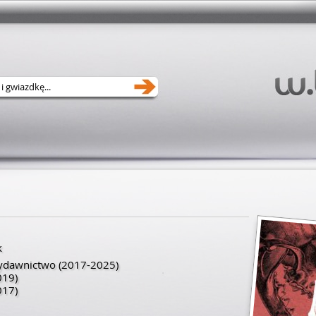
k
Wydawnictwo
(2017-2025)
019)
017)