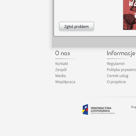
kara, dobro i zło, stale si
pisarz, traktujący Biblię 
wątków, które podaje w 
powieść dowodzi, że prze
wyrównanie krzywd.
Zgłoś problem
Kontakt
Regulamin
Zespół
Polityka prywatno
Media
Cennik usług
Współpraca
O projekcie
Pro