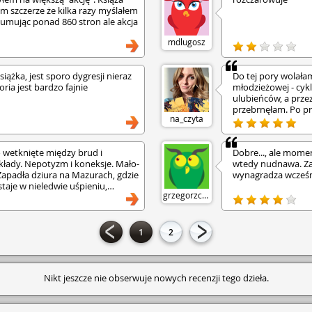
m szczerze że kilka razy myślałem
asumując ponad 860 stron ale akcja
mdlugosz
ążka, jest sporo dygresji nieraz
Do tej pory wolała
oria jest bardzo fajnie
młodzieżowej - cyk
ulubieńców, a przez
przebrnęłam. Po pr
na_czyta
chyba się zmieni, 
powieść czułam się
maxa wciągający ser
 wetknięte między brud i
Dobre..., ale moment
takich przypadkach
kłady. Nepotyzm i koneksje. Mało­
wtedy nudnawa. Za
Klimat bardzo przyp
 Zapadła dziura na Mazurach, gdzie
wynagradza wcześni
nie ma się co dziwi
taje w nieledwie uśpieniu,
Akcja książki dziej
grzegorzcz3
 samym mechanicznym
rodzinnego domu pr
większym kradzieżom, ostremu
ustabilizowania si
u szarzyzny za oknem,
małżeństwo mające
atapianiu smutku codzienności,
małomiasteczkowy 
1
2
 dzieje się akcja powieści
Mamy tu ojca głów
hodzi z Zyborka. Właśnie razem z
silnym charakterem
est do powrotu w rodzinne strony,
sąsiadów ale też wi
ierci żony, wiedzie spokojne,
pijaczka walcząceg
Nikt jeszcze nie obserwuje nowych recenzji tego dzieła.
giej kobiety Agaty i ich wspólnych
swoimi dziećmi. Ma
 zaprzepaszczone aspiracje, świat
narkotykami, walkę
lnym, że nie sposób było umościć
zaginięcie osób mo