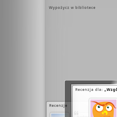
sprawiedliwości? Jak
powierzchnią.
Jakub
Wypożycz w bibliotece
felietonista. Pochod
mieszka i pracuje 
wydawnictwie Lamp
Zrób mi jakąś krzy
przeniesiona na de
Instytut (2010) i Ś
Paszportów Polityki
fantastyczno- prz
popularnego serial
napisał sześcioodci
swojej powieści Ślep
„Dzienniku”, „Wpros
zaczyna szczekać pi
stojący na wzgórzu. 
cała armia psów, cał
tak, że prawie wcho
będą mieszkać już t
kolejnego szczekają
niewidoczne, ukryte
Recenzja dla:
Wzgó
Recenzje
Bardzo słaba książka. Licz