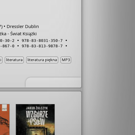
wszystkim zagłębiamy się też we
a i jego licealnej miłości, poznajemy
go żony Justyny a na koniec poznajemy
ię przez całą powieść spraw i tajemnic.
)
Dressler Dublin
ka - Świat Książki
0-30-2
978-83-8031-350-7
-867-0
978-83-813-9878-7
i
literatura
literatura piękna
MP3