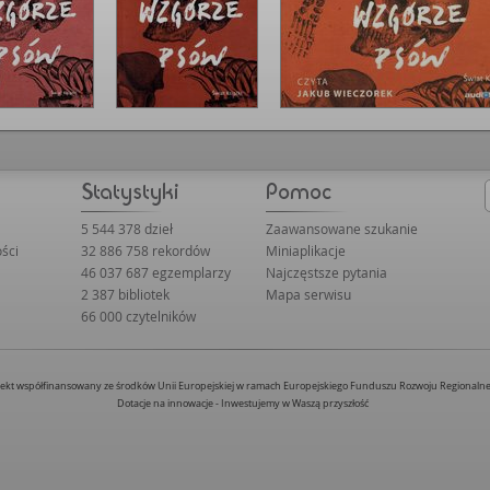
ę tu ze sobą przeplatają. Żulczyk to
jako matrycę dla kolejnych tropów i
popkulturowym wydaniu. Jego
moc nigdy nie stwarza szansy na
5 544 378 dzieł
Zaawansowane szukanie
ści
32 886 758 rekordów
Miniaplikacje
46 037 687 egzemplarzy
Najczęstsze pytania
2 387 bibliotek
Mapa serwisu
66 000 czytelników
jekt współfinansowany ze środków Unii Europejskiej w ramach Europejskiego Funduszu Rozwoju Regionaln
Dotacje na innowacje - Inwestujemy w Waszą przyszłość