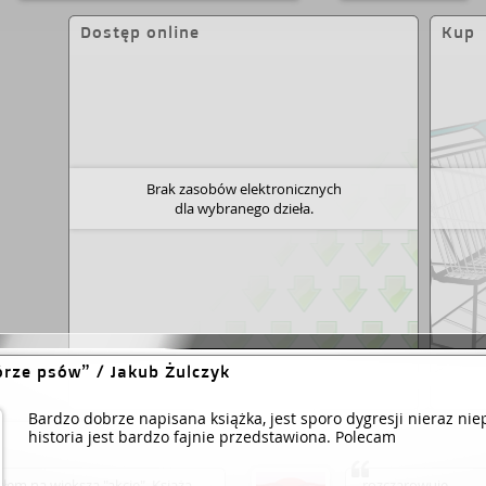
 zwykle Żulczyka interesuje to, co kryje się pod
 Żulczyk (1983 r.) – pisarz, scenarzysta,
Dostęp online
Kup
zi z Mazur, studiował w Olsztynie i Krakowie,
w Warszawie. Zadebiutował w 2006 r. w
a i Iskra Boża książką młodzieżowo-romantyczną
wdę. Autor powieści: Radio Armageddon (2008;
ski Teatru Współczesnego we Wrocławiu w 2014),
lepnąc od świateł (2014; nominowana do
 i do Gwarancji Kultury) oraz dwóch części
ygodowego cyklu Zmorojewo. Współtwórca
u „Belfer”. Razem z Krzysztofem Skoniecznym
Brak zasobów elektronicznych
nkowy miniserial dla telewizji HBO na podstawie
dla wybranego dzieła.
nąc od świateł. Publikował m.in. w: „Polityce”,
t” i „Playboyu”.
Fragment:
Gdzieś nieopodal
es. Po chwili dołącza do niego jeszcze jeden, jakby
I jeszcze jeden, i jeszcze jeden. (…) Otacza nas
y pierścień, korowód. Nie widać ich, ale słychać je
dzą mi do głowy. Za parę chwil w mojej głowie
ylko psy. Jakby każde szczeknięcie rodziło
cego psa i tak w kółko. Schowane w lesie,
 w ciemności wyją w powietrze.
rze psów
/ Jakub Żulczyk
Dodaj link
Bardzo dobrze napisana książka, jest sporo dygresji nieraz niep
historia jest bardzo fajnie przedstawiona. Polecam
yłem na większą "akcję". Książa
rozczarowuje