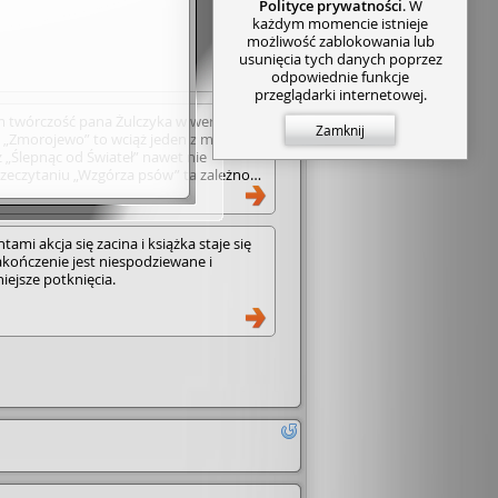
Polityce prywatności
. W
każdym momencie istnieje
możliwość zablokowania lub
usunięcia tych danych poprzez
odpowiednie funkcje
przeglądarki internetowej.
m twórczość pana Żulczyka w wersji
Zamknij
l „Zmorojewo” to wciąż jeden z moich
 „Ślepnąc od Świateł” nawet nie
zeczytaniu „Wzgórza psów” ta zależność
bo przez całą (ponad 800-stronnicową)
 jakbym oglądała bardzo dobry i na
ial kryminalny. A co najważniejsze w
ami akcja się zacina i książka staje się
 - nie zawiodłam się zakończeniem.
kończenie jest niespodziewane i
ominał mi pierwszy sezon Belfra - ale
ejsze potknięcia.
ć, w końcu jest to dzieło jednego autora. •
e się w Zyborku- gdzie do swojego
zenosi się Mikołaj wraz z żoną, na czas
ę ich problemów finansowych. Młode
 własne kłopoty wpada w
świat rządzący się swoimi prawami.
nego bohatera- Tomasza- który swoim
 skrada nie tylko serca buntujących się
ększą cześć książki. Mamy brata Grzesia-
o desperacko o odzyskanie opieki nad
my też lokalne spory, handel
 o władzę oraz niedawne, tajemnicze
gące mieć związek z wydarzeniami