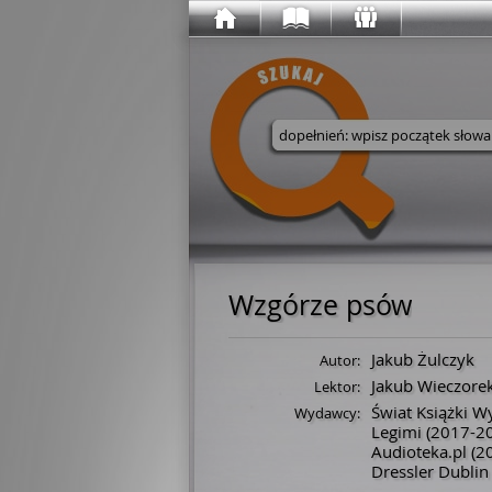
Wyszukaj w serwisie
Wzgórze psów
Jakub Żulczyk
Autor:
Jakub Wieczore
Lektor:
Świat Książki 
Wydawcy:
Legimi
(2017-2
Audioteka.pl
(2
Dressler Dublin