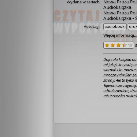
Nowa Proza Pol
Wydane w seriach:
Audioksiążka
Nowa Proza Pols
Audioksiążka - Ś
Autotagi:
audiobooki
dru
Więcej informacji...
3
Dojrzała książka a
mi jakąś krzywdę
or
warmińsko-mazurska
mroczny thriller: z
strony. Ale to tylk
Tajemnicze zaginięc
odnalezieniem, dra
mistrzowsko nakreś
uwikłanej w miejsco
niszczą swoich synó
Zajmuje go pamięć o
Polski jako miejsce
losie” i Warszawa j
wygrać albo przegra
może być inne zło?