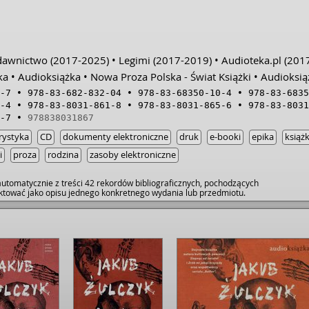
azał się złym wspomnieniem,
sprzed lat. W tym 
e życie byciem za karę.
wspomnienia Mikołaj
z przeszłości, wspomnienie
obawy i grzechy je
ostała brutalnie przerwana.
sedno piętrzących s
 z dawnych lat rzucające cień na
⭐️9/10
ydawnictwo
(2017-2025)
Legimi
(2017-2019)
Audioteka.pl
(2017
obimy ludziom krzywdy, oni w
, a my w odpowiedzi wyrządzamy
ka
Audioksiążka
Nowa Proza Polska - Świat Książki
Audioksiąż
 tak w kółko”. • Justyna. • Po
-7
978-83-682-832-04
978-83-68350-10-4
978-83-6835
e jakoś posklejać małżeństwo z
-4
978-83-8031-861-8
978-83-8031-865-6
978-83-8031
a wyzwań – jej nerwy nie stygną.
edakcji reporterka od
-7
978838031867
ak nie potrafi znaleźć sobie
rystyka
CD
dokumenty elektroniczne
druk
e-booki
epika
książk
z wolna jak palenie cracku. „Co jest
o gówno od kilkuset lat.
i
proza
rodzina
zasoby elektroniczne
az są różne bajery, są ekrany na
lne myśliwce i jeszcze parę rzeczy,
utomatycznie z treści 42 rekordów bibliograficznych, pochodzących
m, elektroniczne, ale tak
raktować jako opisu jednego konkretnego wydania lub przedmiotu.
to wciąż jest to samo gówno”. •
 stopniu moralistyczny,
 krzywdę. Kronikarz spraw
row­incj­onal­nego­ syfu, wyczulony
esy, patologiczne układy,
dzinne sitwy, cały nepotyzm i
uga i szeroka. „Wzgórze psów” to
cno osadzona na mazurskim
iłę z językowego dynamizmu z
etek postaci – świetnie
ina i sprawiedliwość, pokuta i