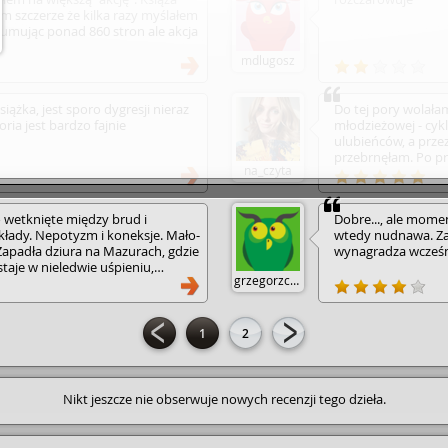
m szczerze że kilka razy myślałem
asumując ponad 860 stron ale akcja
mdlugosz
ążka, jest sporo dygresji nieraz
Do tej pory wolała
oria jest bardzo fajnie
młodzieżowej - cyk
ulubieńców, a przez
przebrnęłam. Po pr
na_czyta
chyba się zmieni, 
powieść czułam się
maxa wciągający ser
 wetknięte między brud i
Dobre..., ale moment
takich przypadkach
kłady. Nepotyzm i koneksje. Mało­
wtedy nudnawa. Za
Klimat bardzo przyp
 Zapadła dziura na Mazurach, gdzie
wynagradza wcześni
nie ma się co dziwi
taje w nieledwie uśpieniu,
Akcja książki dziej
grzegorzcz3
 samym mechanicznym
rodzinnego domu pr
większym kradzieżom, ostremu
ustabilizowania si
u szarzyzny za oknem,
małżeństwo mające
atapianiu smutku codzienności,
małomiasteczkowy 
1
2
 dzieje się akcja powieści
Mamy tu ojca głów
hodzi z Zyborka. Właśnie razem z
silnym charakterem
est do powrotu w rodzinne strony,
sąsiadów ale też wi
ierci żony, wiedzie spokojne,
pijaczka walcząceg
Nikt jeszcze nie obserwuje nowych recenzji tego dzieła.
giej kobiety Agaty i ich wspólnych
swoimi dziećmi. Ma
 zaprzepaszczone aspiracje, świat
narkotykami, walkę
lnym, że nie sposób było umościć
zaginięcie osób mo